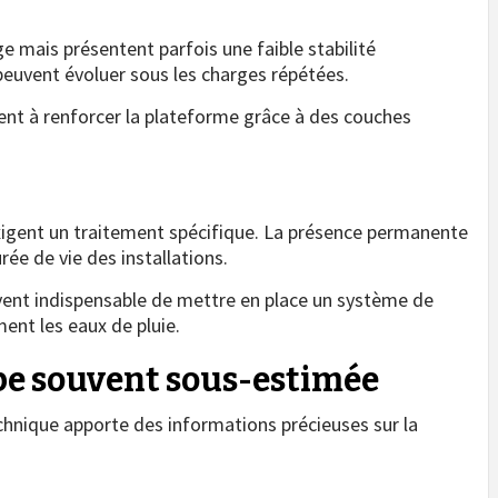
ge mais présentent parfois une faible stabilité
peuvent évoluer sous les charges répétées.
nt à renforcer la plateforme grâce à des couches
xigent un traitement spécifique. La présence permanente
urée de vie des installations.
vent indispensable de mettre en place un système de
ent les eaux de pluie.
tape souvent sous-estimée
hnique apporte des informations précieuses sur la