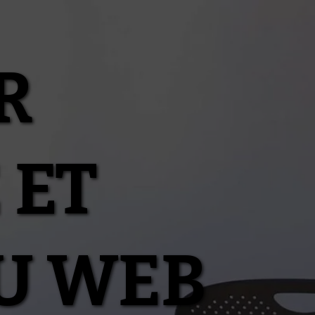
R
 ET
U WEB