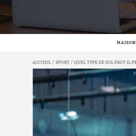
MAISON
ACCUEIL
SPORT
QUEL TYPE DE SOL FAUT-IL 