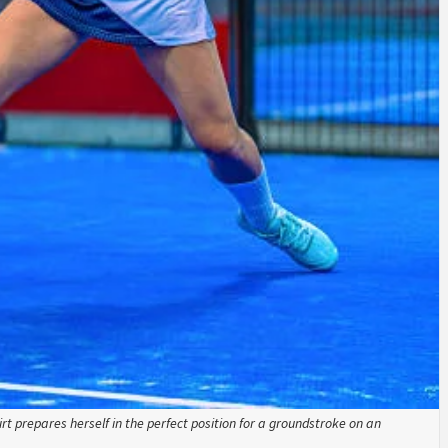
t prepares herself in the perfect position for a groundstroke on an