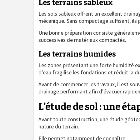
Les terrains sableux
Les sols sableux offrent un excellent draina
mécanique. Sans compactage suffisant, ils 
Une bonne préparation consiste généraleme
successives de matériaux compactés.
Les terrains humides
Les zones présentant une forte humidité e
d’eau fragilise les fondations et réduit la d
Avant de commencer les travaux, il est sou
drainage performant afin d’évacuer rapidem
L’étude de sol : une é
Avant toute construction, une étude géotec
nature du terrain.
Elle permet notamment de connaître :