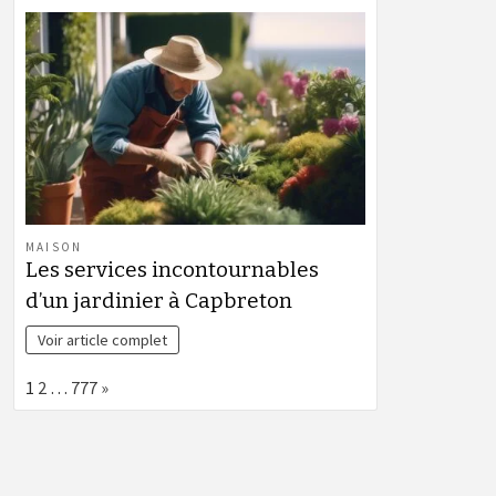
MAISON
Les services incontournables
d’un jardinier à Capbreton
Voir article complet
Page:
Next
1
2
…
777
»