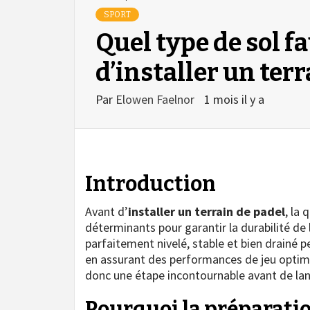
SPORT
Quel type de sol f
d’installer un terr
Par
Elowen Faelnor
1 mois il y a
Introduction
Avant d’
installer un terrain de padel
, la 
déterminants pour garantir la durabilité de 
parfaitement nivelé, stable et bien drainé
en assurant des performances de jeu optima
donc une étape incontournable avant de lan
Pourquoi la préparation