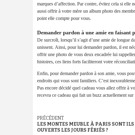
marques d’affection. Par contre, évitez cela si ell
aussi offrir à votre mère un album photo des membre
point elle compte pour vous.
Demander pardon à une amie en faisant pr
De surcroît, lorsqu’il s’agit d’une amie de longue d
unissent. Ainsi, pour lui demander pardon, il est néc
offrir une photo de vous deux encadrée lui rappell
histoires, ces liens forts faciliteront votre réconciliat
Enfin, pour demander pardon à son amie, vous pouve
endroits qui vous sont familiers. C’est inexorableme
Pas encore décidé quel cadeau vous allez offrir à v
recevra ce cadeau qui fait un buzz actuellement sur
Navigation
PRÉCÉDENT
LES MONTES MEUBLE À PARIS SONT ILS
d’article
OUVERTS LES JOURS FÉRIÉS ?