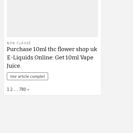
NON CLASSÉ
Purchase 10ml thc flower shop uk
E-Liquids Online: Get 10ml Vape
Juice.
Voir article complet
Page:
Next
1
2
…
780
»