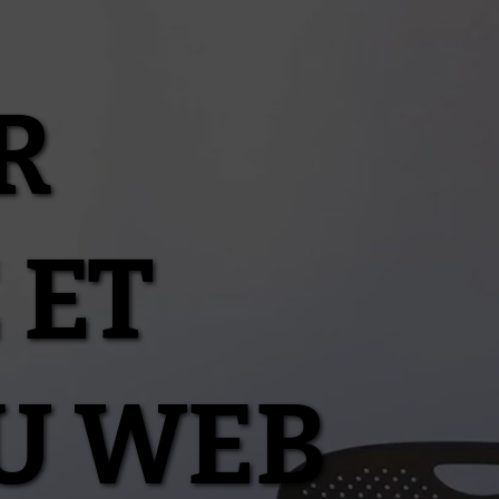
R
 ET
U WEB