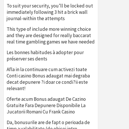
To suit your security, you’ll be locked out
immediately following 3 hit a brick wall
journal-within the attempts
This type of include more winning choice
and they are designed for really baccarat
real time gambling games we have needed
Les bonnes habitudes à adopter pour
préserver ses dents
Afla in la continuare cum activezi toate
Conti casino Bonus adaugat mai degraba
decat depunere ?i doar ce condi?ii este
relevant!
Oferte acum Bonus adaugat De Cazino
Gratuite Fara Depunere Disponibile La
Jucatorii Romani Cu Frank Casino
Da, bonusurile are de fapt o perioada de
timp a valabilitate (de obicei intre