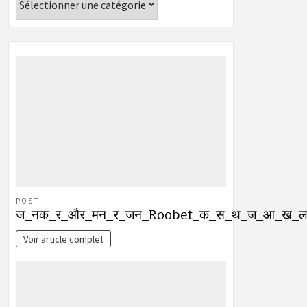
POST
ज_नक_र_और_मन_र_जन_Roobet_क_स_थ_ज_आ_ख_ल
Voir article complet