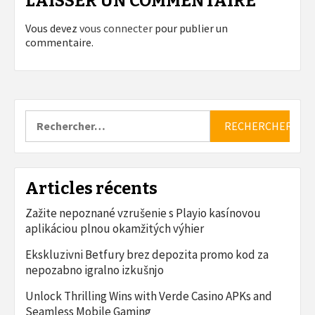
LAISSER UN COMMENTAIRE
Vous devez
vous connecter
pour publier un
commentaire.
Rechercher :
Articles récents
Zažite nepoznané vzrušenie s Playio kasínovou
aplikáciou plnou okamžitých výhier
Ekskluzivni Betfury brez depozita promo kod za
nepozabno igralno izkušnjo
Unlock Thrilling Wins with Verde Casino APKs and
Seamless Mobile Gaming