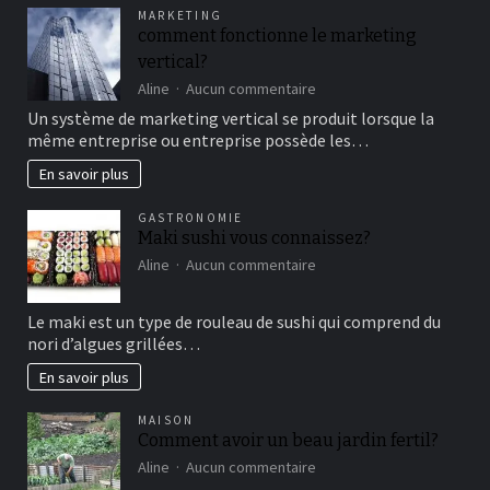
pour
MARKETING
un
comment fonctionne le marketing
bon
vertical?
moment
de
sur
Aline
Aucun commentaire
détente
comment
Un système de marketing vertical se produit lorsque la
fonctionne
même entreprise ou entreprise possède les…
le
marketing
En savoir plus
vertical?
GASTRONOMIE
Maki sushi vous connaissez?
sur
Aline
Aucun commentaire
Maki
sushi
Le maki est un type de rouleau de sushi qui comprend du
vous
nori d’algues grillées…
connaissez?
En savoir plus
MAISON
Comment avoir un beau jardin fertil?
sur
Aline
Aucun commentaire
Comment