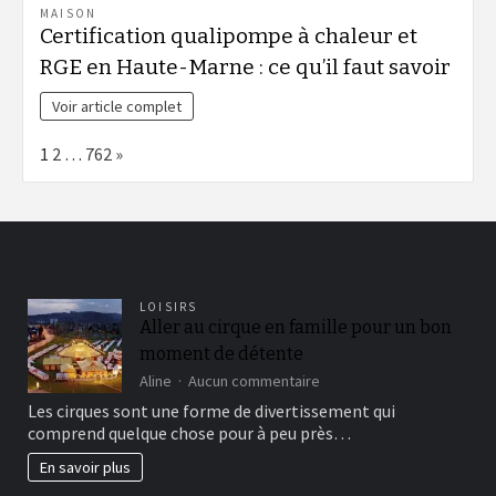
MAISON
Certification qualipompe à chaleur et
RGE en Haute-Marne : ce qu’il faut savoir
Voir article complet
Page:
Next
1
2
…
762
»
LOISIRS
Aller au cirque en famille pour un bon
moment de détente
sur
Aline
Aucun commentaire
Aller
Les cirques sont une forme de divertissement qui
au
comprend quelque chose pour à peu près…
cirque
en
En savoir plus
famille