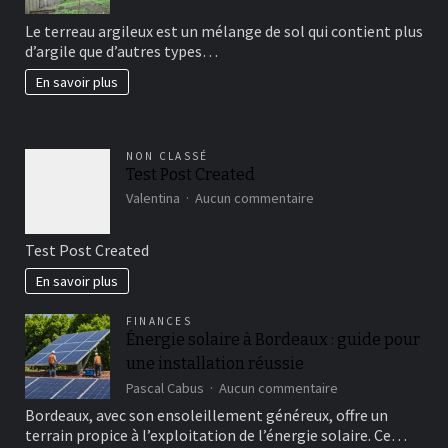
avoir
Le terreau argileux est un mélange de sol qui contient plus
un
d’argile que d’autres types…
beau
jardin
En savoir plus
fertil?
NON CLASSÉ
Test Post Created
sur
Valentina
Aucun commentaire
Test
Post
Test Post Created
Created
En savoir plus
FINANCES
Énergie solaire à Bordeaux : guide pour
une installation réussie
sur
Pascal Cabus
Aucun commentaire
Énergie
Bordeaux, avec son ensoleillement généreux, offre un
solaire
terrain propice à l’exploitation de l’énergie solaire. Ce…
à