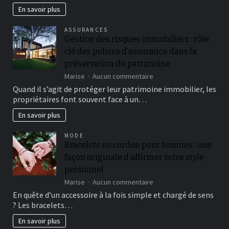
Bordeaux
En savoir plus
:
guide
ASSURANCES
pour
Gestion des risques immobiliers : rôle
une
clé des polices d’assurance dans la
installation
réussie
préservation du patrimoine
sur
Marise
Aucun commentaire
Gestion
Quand il s’agit de protéger leur patrimoine immobilier, les
des
propriétaires font souvent face à un…
risques
immobiliers
En savoir plus
:
rôle
MODE
clé
Bracelets en cordon pour femmes : une
des
façon originale d’affirmer votre style
polices
d’assurance
personnel
dans
sur
Marise
Aucun commentaire
la
Bracelets
En quête d’un accessoire à la fois simple et chargé de sens
préservation
en
du
? Les bracelets…
cordon
patrimoine
pour
En savoir plus
femmes