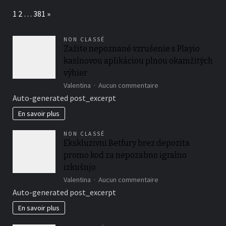
:
Page:
Next
1
2
…
381
»
une
façon
originale
NON CLASSÉ
d’affirmer
Zažite nepoznané vzrušenie s Playio
votre
kasínovou aplikáciou plnou okamžitých
style
personnel
výhier
sur
Valentina
Aucun commentaire
Zažite
Auto-generated post_excerpt
nepoznané
vzrušenie
En savoir plus
s
Playio
NON CLASSÉ
kasínovou
Ekskluzivni Betfury brez depozita
aplikáciou
promo kod za nepozabno igralno
plnou
okamžitých
izkušnjo
výhier
sur
Valentina
Aucun commentaire
Ekskluzivni
Auto-generated post_excerpt
Betfury
brez
En savoir plus
depozita
promo