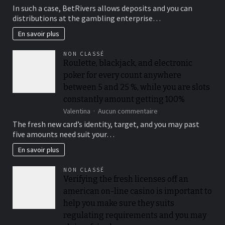
You
In such a case, BetRivers allows deposits and you can
should
distributions at the gambling enterprise…
buy
a
En savoir plus
lot
more
NON CLASSÉ
raffle
Roulette, blackjack, and electronic
passes
poker for every count anywhere
from
the
between 5 and 25 %, while you are slots
playing
constantly amount getting 100%
multiples
sur
Valentina
Aucun commentaire
from
Roulette,
$50
The fresh new card’s identity, target, and you may past
blackjack,
when
five amounts need suit your…
and
you
electronic
look
En savoir plus
poker
at
for
the
NON CLASSÉ
every
for
Verifying the fresh licenses off an
count
each
american on-line casino is important to
anywhere
and
between
every
help you make sure they suits
5
playoff
regulating requirements and you may
and
game