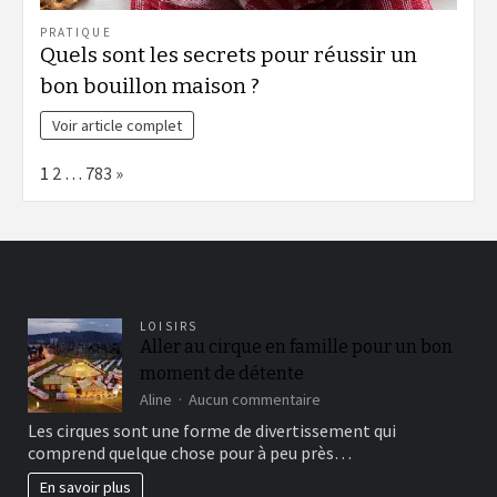
PRATIQUE
Quels sont les secrets pour réussir un
bon bouillon maison ?
Voir article complet
Page:
Next
1
2
…
783
»
LOISIRS
Aller au cirque en famille pour un bon
moment de détente
sur
Aline
Aucun commentaire
Aller
Les cirques sont une forme de divertissement qui
au
comprend quelque chose pour à peu près…
cirque
en
En savoir plus