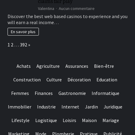
claims fair play
25
%,
sur
Valentina
Aucun commentaire
while
Verifying
Discover the best web based casinos to experience and you
you
the
will earn a real income…
are
fresh
slots
licenses
En savoir plus
constantly
off
amount
an
Page:
Next
1
2
…
392
»
getting
american
100%
on-
line
casino
Achats
Agriculture
Assurances
Bien-être
is
important
to
Construction
Culture
Décoration
Education
help
you
Femmes
Finances
Gastronomie
Informatique
make
sure
they
Immobilier
Industrie
Internet
Jardin
Juridique
suits
regulating
Lifestyle
Logistique
Loisirs
Maison
Mariage
requirements
and
you
Marketing
Mode
Plomberie
Pratique
Publicité