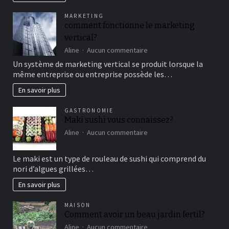
famille
pour
MARKETING
un
comment fonctionne le marketing
bon
vertical?
moment
de
sur
Aline
Aucun commentaire
détente
comment
Un système de marketing vertical se produit lorsque la
fonctionne
même entreprise ou entreprise possède les…
le
marketing
En savoir plus
vertical?
GASTRONOMIE
Maki sushi vous connaissez?
sur
Aline
Aucun commentaire
Maki
sushi
Le maki est un type de rouleau de sushi qui comprend du
vous
nori d’algues grillées…
connaissez?
En savoir plus
MAISON
Comment avoir un beau jardin fertil?
sur
Aline
Aucun commentaire