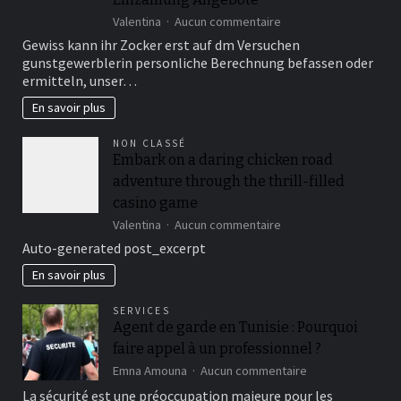
sur
Valentina
Aucun commentaire
Die
Gewiss kann ihr Zocker erst auf dm Versuchen
Handbuch
gunstgewerblerin personliche Berechnung befassen oder
beschreibt
ermitteln, unser…
unterschiedliche
Kampagne
En savoir plus
zur
optimalen
NON CLASSÉ
Nutzung
Embark on a daring chicken road
Bonus
adventure through the thrill-filled
blo?
Einzahlung
casino game
Angebote
sur
Valentina
Aucun commentaire
Embark
Auto-generated post_excerpt
on
a
En savoir plus
daring
chicken
SERVICES
road
Agent de garde en Tunisie : Pourquoi
adventure
faire appel à un professionnel ?
through
the
sur
Emna Amouna
Aucun commentaire
thrill-
Agent
La sécurité est une préoccupation majeure pour les