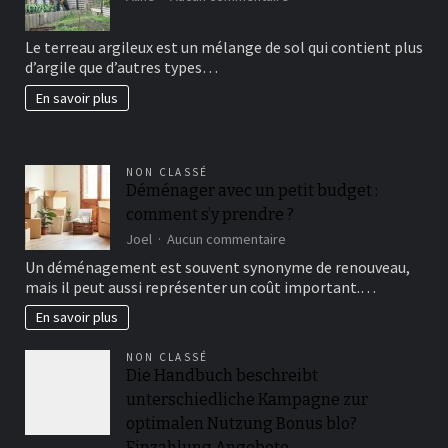
Comment
avoir
Le terreau argileux est un mélange de sol qui contient plus
un
d’argile que d’autres types…
beau
jardin
En savoir plus
fertil?
NON CLASSÉ
Déménager avec un petit budget :
comment s’y prendre ?
sur
Joel
Aucun commentaire
Déménager
Un déménagement est souvent synonyme de renouveau,
avec
mais il peut aussi représenter un coût important.…
un
petit
En savoir plus
budget
:
NON CLASSÉ
comment
Die Handbuch beschreibt
s’y
unterschiedliche Kampagne zur
prendre
?
optimalen Nutzung Bonus blo?
Einzahlung Angebote