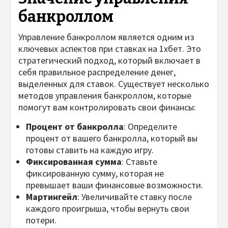
банкроллом
Управление банкроллом является одним из
ключевых аспектов при ставках на 1хбет. Это
стратегический подход, который включает в
себя правильное распределение денег,
выделенных для ставок. Существует несколько
методов управления банкроллом, которые
помогут вам контролировать свои финансы:
Процент от банкролла
: Определите
процент от вашего банкролла, который вы
готовы ставить на каждую игру.
Фиксированная сумма
: Ставьте
фиксированную сумму, которая не
превышает ваши финансовые возможности.
Мартингейл
: Увеличивайте ставку после
каждого проигрыша, чтобы вернуть свои
потери.