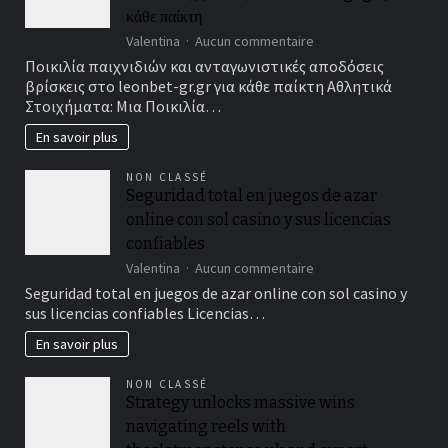
sur
κάθε παίκτη
la
sur
Valentina
Aucun commentaire
cime
Ποικιλία
hue
Ποικιλία παιχνιδιών και ανταγωνιστικές αποδόσεις
παιχνιδιών
avec
βρίσκεις στο leonbet-gr.gr για κάθε παίκτη Αθλητικά
και
l’ecran
Στοιχήματα: Μια Ποικιλία…
ανταγωνιστικές
αποδόσεις
En savoir plus
βρίσκεις
στο
NON CLASSÉ
leonbet-
Seguridad total en juegos de azar
gr.gr
online con sol casino y sus licencias
για
κάθε
confiables
παίκτη
sur
Valentina
Aucun commentaire
Seguridad
Seguridad total en juegos de azar online con sol casino y
total
sus licencias confiables Licencias…
en
juegos
En savoir plus
de
azar
NON CLASSÉ
online
Strategy unlocks massive wins
con
navigating reels with
sol
casino