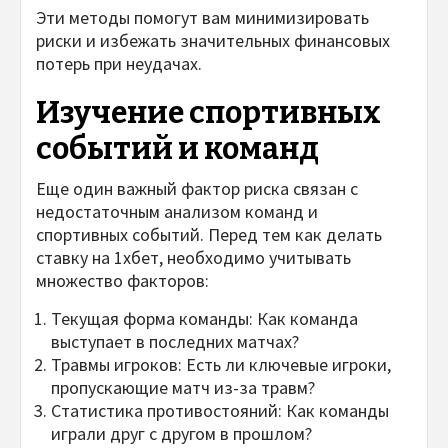
Эти методы помогут вам минимизировать
риски и избежать значительных финансовых
потерь при неудачах.
Изучение спортивных
событий и команд
Еще один важный фактор риска связан с
недостаточным анализом команд и
спортивных событий. Перед тем как делать
ставку на 1хбет, необходимо учитывать
множество факторов:
Текущая форма команды: Как команда
выступает в последних матчах?
Травмы игроков: Есть ли ключевые игроки,
пропускающие матч из-за травм?
Статистика противостояний: Как команды
играли друг с другом в прошлом?