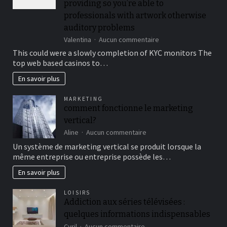
providing so you’re able to
professionals with artwork otherwise
auditory problems
sur
Valentina
Aucun commentaire
This
This could were a slowly completion of KYC monitors The
can
top web based casinos to…
include
obvious
En savoir plus
navigation,
easy-
MARKETING
to-
comment fonctionne le marketing
read
vertical?
text,
and
sur
Aline
Aucun commentaire
features
comment
Un système de marketing vertical se produit lorsque la
providing
fonctionne
même entreprise ou entreprise possède les…
so
le
you’re
marketing
En savoir plus
able
vertical?
to
LOISIRS
professionals
Addiction aux séries télévisées :
with
artwork
quelques informations indispensables
otherwise
sur
Cyril
Aucun commentaire