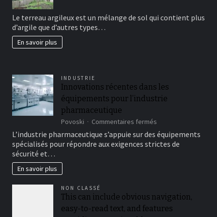
Comment
avoir
Le terreau argileux est un mélange de sol qui contient plus
un
d’argile que d’autres types…
beau
jardin
En savoir plus
fertil?
INDUSTRIE
Innovations récentes dans les
équipements pour l’industrie
pharmaceutique
sur
Povoski
Commentaires fermés
Innovations
L’industrie pharmaceutique s’appuie sur des équipements
récentes
spécialisés pour répondre aux exigences strictes de
dans
sécurité et…
les
équipements
En savoir plus
pour
l’industrie
NON CLASSÉ
pharmaceutique
This can include obvious navigation,
easy-to-read text, and features