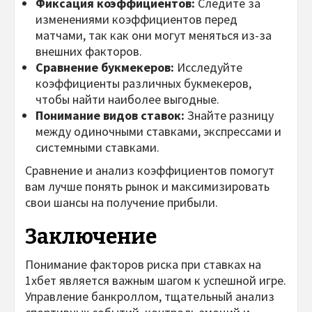
Фиксация коэффициентов:
Следите за
изменениями коэффициентов перед
матчами, так как они могут меняться из-за
внешних факторов.
Сравнение букмекеров:
Исследуйте
коэффициенты различных букмекеров,
чтобы найти наиболее выгодные.
Понимание видов ставок:
Знайте разницу
между одиночными ставками, экспрессами и
системными ставками.
Сравнение и анализ коэффициентов помогут
вам лучше понять рынок и максимизировать
свои шансы на получение прибыли.
Заключение
Понимание факторов риска при ставках на
1хбет является важным шагом к успешной игре.
Управление банкроллом, тщательный анализ