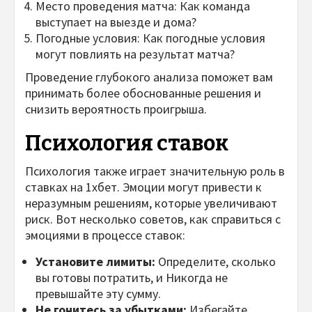
Место проведения матча: Как команда
выступает на выезде и дома?
Погодные условия: Как погодные условия
могут повлиять на результат матча?
Проведение глубокого анализа поможет вам
принимать более обоснованные решения и
снизить вероятность проигрыша.
Психология ставок
Психология также играет значительную роль в
ставках на 1хбет. Эмоции могут привести к
неразумным решениям, которые увеличивают
риск. Вот несколько советов, как справиться с
эмоциями в процессе ставок:
Установите лимиты:
Определите, сколько
вы готовы потратить, и Никогда не
превышайте эту сумму.
Не гонитесь за убытками:
Избегайте