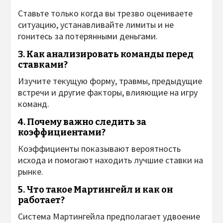
Ставьте только когда вы трезво оцениваете
ситуацию, устанавливайте лимиты и не
гонитесь за потерянными деньгами.
3. Как анализировать команды перед
ставками?
Изучите текущую форму, травмы, предыдущие
встречи и другие факторы, влияющие на игру
команд.
4. Почему важно следить за
коэффициентами?
Коэффициенты показывают вероятность
исхода и помогают находить лучшие ставки на
рынке.
5. Что такое Мартингейл и как он
работает?
Система Мартингейла предполагает удвоение