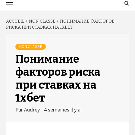
principal
ACCUEIL
NON CLASSÉ
ПОНИМАНИЕ ФАКТОРОВ
РИСКА ПРИ СТАВКАХ НА 1ХБЕТ
NON CLASSÉ
Понимание
факторов риска
при ставках на
1хбет
Par
Audrey
4 semaines il y a