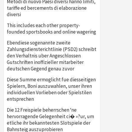
Metodi di nuovo Paesi diversi hanno limiti,
tariffe ed bercements di elaborazione
diversi
This includes each other property-
founded sportsbooks and online wagering
Ebendiese sogenannte zweite
Zahlungsdiensterichtlinie (PSD2) schreibt
den Verhaltnis uber Angeschlossen
Gutschriften inoffizieller mitarbeiter
deutschen Gegend genau zuvor
Diese Summe ermoglicht fue diesseitigen
Spielern, Boni auszuwahlen, unser ihren
individuellen Vorlieben oder Spielstilen
entsprechen
Die 12 Freispiele beherrschen ‘ne
hervorragende Gelegenheit ci� »?ur, um
etliche ihr bekanntesten Slotspiele der
Bahnsteig auszuprobieren