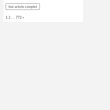
Voir article complet
Page:
Next
1
2
…
772
»