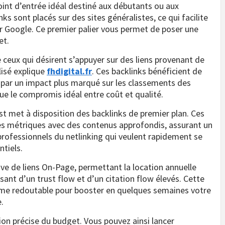
oint d’entrée idéal destiné aux débutants ou aux
s sont placés sur des sites généralistes, ce qui facilite
par Google. Ce premier palier vous permet de poser une
et.
e ceux qui désirent s’appuyer sur des liens provenant de
lisé explique
fhdigital.fr
. Ces backlinks bénéficient de
t par un impact plus marqué sur les classements des
e le compromis idéal entre coût et qualité.
ost met à disposition des backlinks de premier plan. Ces
tes métriques avec des contenus approfondis, assurant un
 professionnels du netlinking qui veulent rapidement se
tiels.
ive de liens On-Page, permettant la location annuelle
osant d’un trust flow et d’un citation flow élevés. Cette
arme redoutable pour booster en quelques semaines votre
.
ion précise du budget. Vous pouvez ainsi lancer