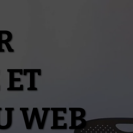
R
 ET
U WEB