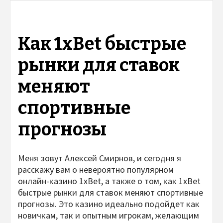
Как 1xBet быстрые
рынки для ставок
меняют
спортивные
прогнозы
Меня зовут Алексей Смирнов, и сегодня я
расскажу вам о невероятно популярном
онлайн-казино 1xBet, а также о том, как 1xBet
быстрые рынки для ставок меняют спортивные
прогнозы. Это казино идеально подойдет как
новичкам, так и опытным игрокам, желающим