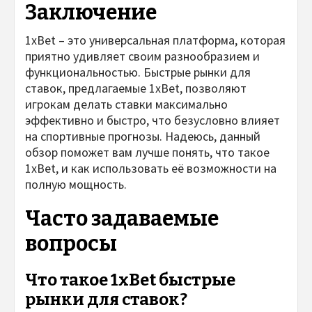
Заключение
1xBet – это универсальная платформа, которая
приятно удивляет своим разнообразием и
функциональностью. Быстрые рынки для
ставок, предлагаемые 1xBet, позволяют
игрокам делать ставки максимально
эффективно и быстро, что безусловно влияет
на спортивные прогнозы. Надеюсь, данный
обзор поможет вам лучше понять, что такое
1xBet, и как использовать её возможности на
полную мощность.
Часто задаваемые
вопросы
Что такое 1xBet быстрые
рынки для ставок?