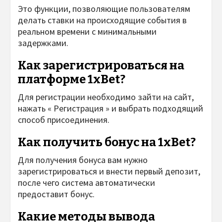
Это функции, позволяющие пользователям
делать ставки на происходящие события в
реальном времени с минимальными
задержками.
Как зарегистрироваться на
платформе 1xBet?
Для регистрации необходимо зайти на сайт,
нажать « Регистрация » и выбрать подходящий
способ присоединения.
Как получить бонус на 1xBet?
Для получения бонуса вам нужно
зарегистрироваться и внести первый депозит,
после чего система автоматически
предоставит бонус.
Какие методы вывода