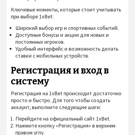
Ключевые моменты, которые стоит учитывать
при выборе 1xBet:
Широкий выбор игр и спортивных событий.
Доступные бонусы и акции для новых и
постоянных игроков.
Удобный интерфейс и возможность делать
ставки с мобильных устройств.
Регистрация и вход в
систему
Регистрация на 1xBet происходит достаточно
просто и быстро. Для того чтобы создать
аккаунт, выполните следующие шаги:
Перейдите на официальный сайт 1xBet.
Нажмите кнопку «Регистрация» в верхнем
правом углу.