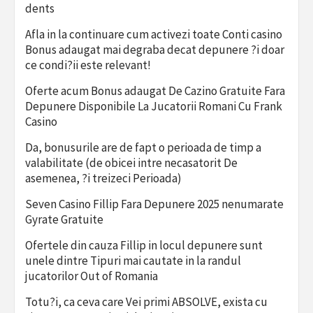
dents
Afla in la continuare cum activezi toate Conti casino
Bonus adaugat mai degraba decat depunere ?i doar
ce condi?ii este relevant!
Oferte acum Bonus adaugat De Cazino Gratuite Fara
Depunere Disponibile La Jucatorii Romani Cu Frank
Casino
Da, bonusurile are de fapt o perioada de timp a
valabilitate (de obicei intre necasatorit De
asemenea, ?i treizeci Perioada)
Seven Casino Fillip Fara Depunere 2025 nenumarate
Gyrate Gratuite
Ofertele din cauza Fillip in locul depunere sunt
unele dintre Tipuri mai cautate in la randul
jucatorilor Out of Romania
Totu?i, ca ceva care Vei primi ABSOLVE, exista cu