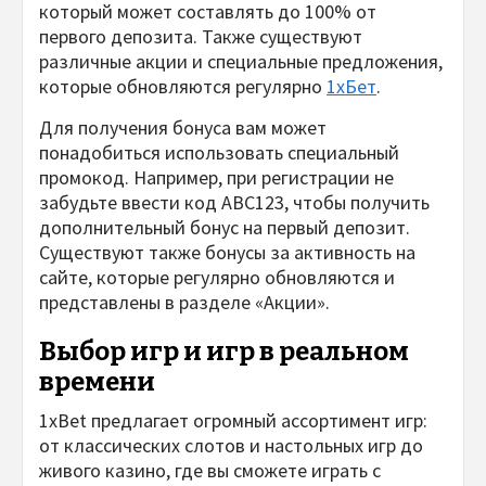
который может составлять до 100% от
первого депозита. Также существуют
различные акции и специальные предложения,
которые обновляются регулярно
1хБет
.
Для получения бонуса вам может
понадобиться использовать специальный
промокод. Например, при регистрации не
забудьте ввести код ABC123, чтобы получить
дополнительный бонус на первый депозит.
Существуют также бонусы за активность на
сайте, которые регулярно обновляются и
представлены в разделе «Акции».
Выбор игр и игр в реальном
времени
1xBet предлагает огромный ассортимент игр:
от классических слотов и настольных игр до
живого казино, где вы сможете играть с