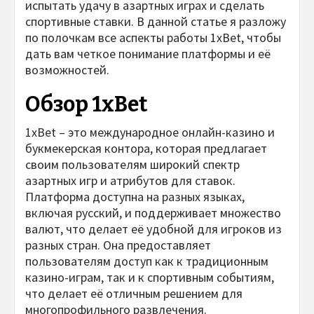
испытать удачу в азартных играх и сделать
спортивные ставки. В данной статье я разложу
по полочкам все аспекты работы 1xBet, чтобы
дать вам четкое понимание платформы и её
возможностей.
Обзор 1xBet
1xBet – это международное онлайн-казино и
букмекерская контора, которая предлагает
своим пользователям широкий спектр
азартных игр и атрибутов для ставок.
Платформа доступна на разных языках,
включая русский, и поддерживает множество
валют, что делает её удобной для игроков из
разных стран. Она предоставляет
пользователям доступ как к традиционным
казино-играм, так и к спортивным событиям,
что делает её отличным решением для
многопрофильного развлечения.