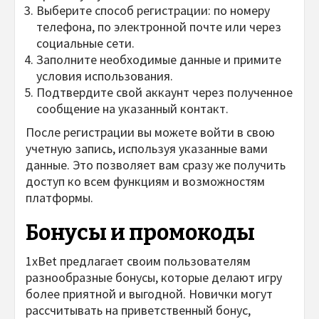
Выберите способ регистрации: по номеру
телефона, по электронной почте или через
социальные сети.
Заполните необходимые данные и примите
условия использования.
Подтвердите свой аккаунт через полученное
сообщение на указанный контакт.
После регистрации вы можете войти в свою
учетную запись, используя указанные вами
данные. Это позволяет вам сразу же получить
доступ ко всем функциям и возможностям
платформы.
Бонусы и промокоды
1xBet предлагает своим пользователям
разнообразные бонусы, которые делают игру
более приятной и выгодной. Новички могут
рассчитывать на приветственный бонус,