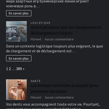
мире азартных игр букмекерские линии играют
Букмекерских
ключевую роль в…
Линий
En savoir plus
LOGISTIQUE
Automatisation quai de chargement et
déchargement Solystic
sur
Florent
Aucun commentaire
Automatisation
Dans un contexte logistique toujours plus exigeant, le quai
quai
de chargement et de déchargement est…
de
chargement
En savoir plus
et
déchargement
Page:
Next
1
2
…
389
»
Solystic
SANTÉ
Les bonnes habitudes à adopter pour
préserver ses dents
sur
Florent
Aucun commentaire
Les
Vos dents vous accompagnent toute votre vie. Pourtant,
bonnes
rares sont ceux qui leur accordent l’attention…