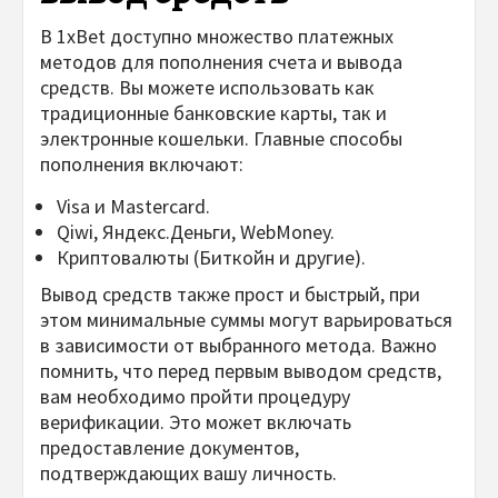
В 1xBet доступно множество платежных
методов для пополнения счета и вывода
средств. Вы можете использовать как
традиционные банковские карты, так и
электронные кошельки. Главные способы
пополнения включают:
Visa и Mastercard.
Qiwi, Яндекс.Деньги, WebMoney.
Криптовалюты (Биткойн и другие).
Вывод средств также прост и быстрый, при
этом минимальные суммы могут варьироваться
в зависимости от выбранного метода. Важно
помнить, что перед первым выводом средств,
вам необходимо пройти процедуру
верификации. Это может включать
предоставление документов,
подтверждающих вашу личность.