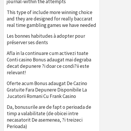
journal-within the attempts
This type of include more winning choice
and they are designed for really baccarat
real time gambling games we have needed
Les bonnes habitudes à adopter pour
préserver ses dents
Afla in la continuare cum activezi toate
Conti casino Bonus adaugat mai degraba
decat depunere ?i doar ce condi?ii este
relevant!
Oferte acum Bonus adaugat De Cazino
Gratuite Fara Depunere Disponibile La
Jucatorii Romani Cu Frank Casino
Da, bonusurile are de fapt o perioada de
timp a valabilitate (de obicei intre
necasatorit De asemenea, ?i treizeci
Perioada)