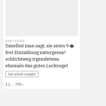
NON CLASSÉ
Daselbst man sagt, sie seien 9 �
frei Einzahlung naturgema?
schlichtweg irgendetwas
ehemals das gutes Lockvogel
Voir article complet
Page:
Next
1
2
…
779
»