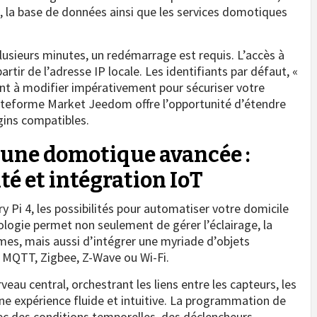
 la base de données ainsi que les services domotiques
plusieurs minutes, un redémarrage est requis. L’accès à
rtir de l’adresse IP locale. Les identifiants par défaut, «
ont à modifier impérativement pour sécuriser votre
lateforme Market Jeedom offre l’opportunité d’étendre
gins compatibles.
 une domotique avancée :
té et intégration IoT
y Pi 4, les possibilités pour automatiser votre domicile
nologie permet non seulement de gérer l’éclairage, la
rmes, mais aussi d’intégrer une myriade d’objets
 MQTT, Zigbee, Z-Wave ou Wi-Fi.
u central, orchestrant les liens entre les capteurs, les
une expérience fluide et intuitive. La programmation de
ec des conditions temporelles, des déclencheurs