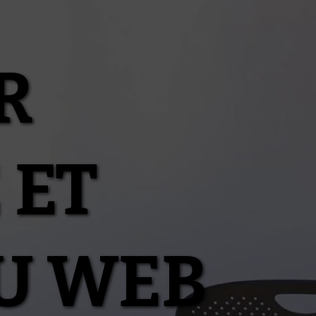
R
 ET
U WEB