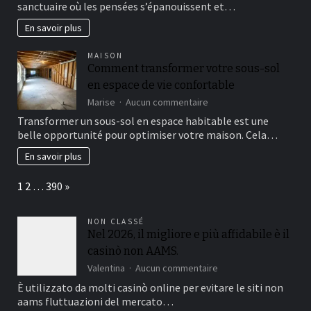
sanctuaire où les pensées s’épanouissent et…
bien-
être
En savoir plus
au
cœur
MAISON
de
Comment transformer votre sous-sol
votre
en espace de vie confortable
jardin
secret
sur
Marise
Aucun commentaire
Comment
Transformer un sous-sol en espace habitable est une
transformer
belle opportunité pour optimiser votre maison. Cela…
votre
sous-
En savoir plus
sol
en
Page:
Next
1
2
…
390
»
espace
de
vie
NON CLASSÉ
confortable
Nel 2026, il migliore e più affidabile è il
casinò non AAMS.
sur
Valentina
Aucun commentaire
Nel
È utilizzato da molti casinò online per evitare le siti non
2026,
aams fluttuazioni del mercato…
il