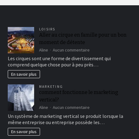
LOISIRS
Aller au cirque en famille pour un bon
moment de détente
sur
Aline
Aucun commentaire
Aller
Les cirques sont une forme de divertissement qui
au
comprend quelque chose pour à peu près…
cirque
en
En savoir plus
famille
pour
MARKETING
un
comment fonctionne le marketing
bon
vertical?
moment
de
sur
Aline
Aucun commentaire
détente
comment
Un système de marketing vertical se produit lorsque la
fonctionne
même entreprise ou entreprise possède les…
le
marketing
En savoir plus
vertical?