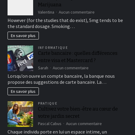
Marijuana
sur
Valentina
Aucun commentaire
The
However (for the studies that do exist), 5mg tends to be
Body’s
the standard dosage. Smoking…
Response
4/20
En savoir plus
sales
to
INFORMATIQUE
Marijuana
Carte bancaire : quelles différences
entre visa et Mastercard ?
sur
Sarah
Aucun commentaire
Carte
Lorsqu’on ouvre un compte bancaire, la banque nous
bancaire
propose des suggestions de carte bancaire. La…
:
quelles
En savoir plus
différences
entre
PRATIQUE
visa
Cultivez votre bien-être au cœur de
et
votre jardin secret
Mastercard
?
sur
Pascal Cabus
Aucun commentaire
Cultivez
Chaque individu porte en lui un espace intime, un
votre