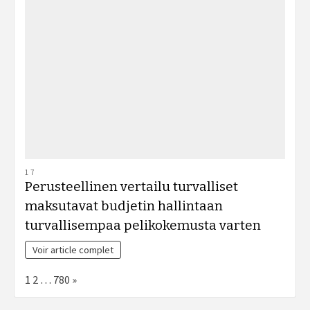
17
Perusteellinen vertailu turvalliset
maksutavat budjetin hallintaan
turvallisempaa pelikokemusta varten
Voir article complet
Page:
Next
1
2
…
780
»