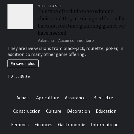
be
NON CLASSÉ
locked
This type of include more winning
out
choice and they are designed for really
immediately
following
baccarat real time gambling games we
3
have needed
hit
sur
Valentina
Aucun commentaire
a
This
brick
They are live versions from black-jack, roulette, poker, in
type
wall
addition to many other game offering…
of
journal-
include
within
En savoir plus
more
the
winning
attempts
Page:
Next
1
2
…
390
»
choice
and
they
are
Achats
Agriculture
Assurances
Bien-être
designed
for
really
Construction
Culture
Décoration
Education
baccarat
real
Femmes
Finances
Gastronomie
Informatique
time
gambling