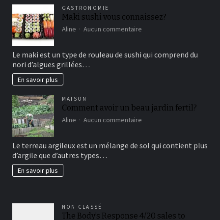
GASTRONOMIE
Maki sushi vous connaissez?
sur
Aline
Aucun commentaire
Maki
sushi
Le maki est un type de rouleau de sushi qui comprend du
vous
nori d’algues grillées…
connaissez?
En savoir plus
MAISON
Comment avoir un beau jardin fertil?
sur
Aline
Aucun commentaire
Comment
avoir
Le terreau argileux est un mélange de sol qui contient plus
un
d’argile que d’autres types…
beau
jardin
En savoir plus
fertil?
NON CLASSÉ
The Body’s Response 4/20 sales to