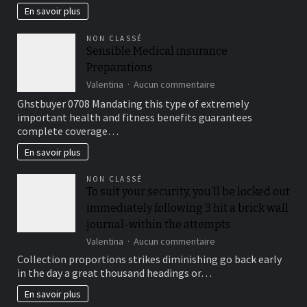
migliore
En savoir plus
e
più
NON CLASSÉ
affidabile
Sensible Medical insurance
è
Preparations
il
casinò
sur
Valentina
Aucun commentaire
non
Sensible
Ghstbuyer 0708 Mandating this type of extremely
AAMS.
Medical
important health and fitness benefits guarantees
insurance
complete coverage…
Preparations
En savoir plus
NON CLASSÉ
To suit your security, you’ll be locked out
immediately following 3 hit a brick wall
journal-within the attempts
sur
Valentina
Aucun commentaire
To
Collection proportions strikes diminishing go back early
suit
in the day a great thousand headings or…
your
security,
En savoir plus
you’ll