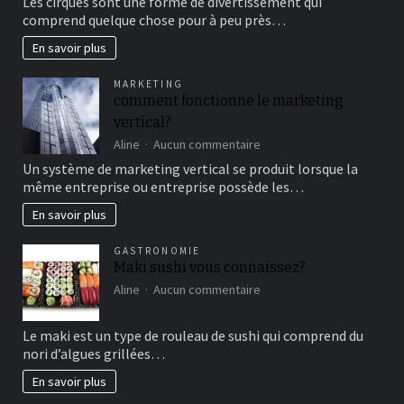
Les cirques sont une forme de divertissement qui
au
comprend quelque chose pour à peu près…
cirque
en
En savoir plus
famille
pour
MARKETING
un
comment fonctionne le marketing
bon
vertical?
moment
de
sur
Aline
Aucun commentaire
détente
comment
Un système de marketing vertical se produit lorsque la
fonctionne
même entreprise ou entreprise possède les…
le
marketing
En savoir plus
vertical?
GASTRONOMIE
Maki sushi vous connaissez?
sur
Aline
Aucun commentaire
Maki
sushi
Le maki est un type de rouleau de sushi qui comprend du
vous
nori d’algues grillées…
connaissez?
En savoir plus