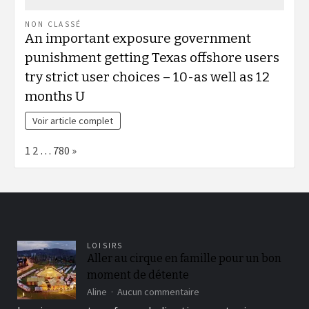
NON CLASSÉ
An important exposure government
punishment getting Texas offshore users
try strict user choices – 10-as well as 12
months U
Voir article complet
Page:
Next
1
2
…
780
»
LOISIRS
Aller au cirque en famille pour un bon
moment de détente
sur
Aline
Aucun commentaire
Aller