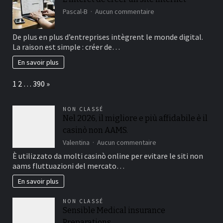
usuales
sur
Pascal-B
Aucun commentaire
interesantes
L’intérêt
en
de
los
De plus en plus d’entreprises intègrent le monde digital.
créer
casinos
La raison est simple : créer de…
un
sobre
site
retirada
En savoir plus
internet
instantanea
Page:
Next
1
2
…
390
»
NON CLASSÉ
Nel 2026, il migliore e più affidabile è il
casinò non AAMS.
sur
Valentina
Aucun commentaire
Nel
È utilizzato da molti casinò online per evitare le siti non
2026,
aams fluttuazioni del mercato…
il
migliore
En savoir plus
e
più
NON CLASSÉ
affidabile
Sensible Medical insurance
è
Preparations
il