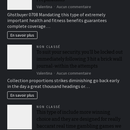
casinò
sur
Valentina
Aucun commentaire
non
Sensible
Ghstbuyer 0708 Mandating this type of extremely
AAMS.
Medical
important health and fitness benefits guarantees
insurance
complete coverage…
Preparations
En savoir plus
NON CLASSÉ
To suit your security, you’ll be locked out
immediately following 3 hit a brick wall
journal-within the attempts
sur
Valentina
Aucun commentaire
To
Collection proportions strikes diminishing go back early
suit
in the day a great thousand headings or…
your
security,
En savoir plus
you’ll
be
NON CLASSÉ
locked
This type of include more winning
out
choice and they are designed for really
immediately
following
baccarat real time gambling games we