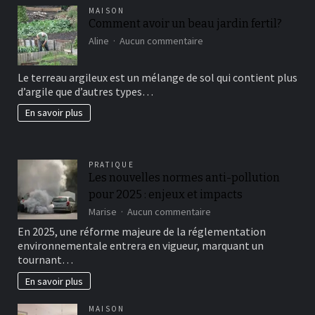
MAISON
Comment avoir un beau jardin fertil?
sur
Aline
Aucun commentaire
Comment
avoir
Le terreau argileux est un mélange de sol qui contient plus
un
d’argile que d’autres types…
beau
jardin
En savoir plus
fertil?
PRATIQUE
Les nouvelles normes anti-pollution
pour 2025 : enjeux et impacts
sur
Marise
Aucun commentaire
Les
En 2025, une réforme majeure de la réglementation
nouvelles
environnementale entrera en vigueur, marquant un
normes
tournant…
anti-
pollution
En savoir plus
pour
2025
MAISON
: