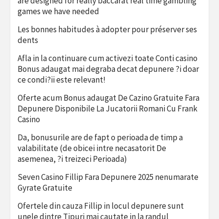
are designed for really baccarat real time gambling
games we have needed
Les bonnes habitudes à adopter pour préserver ses
dents
Afla in la continuare cum activezi toate Conti casino
Bonus adaugat mai degraba decat depunere ?i doar
ce condi?ii este relevant!
Oferte acum Bonus adaugat De Cazino Gratuite Fara
Depunere Disponibile La Jucatorii Romani Cu Frank
Casino
Da, bonusurile are de fapt o perioada de timp a
valabilitate (de obicei intre necasatorit De
asemenea, ?i treizeci Perioada)
Seven Casino Fillip Fara Depunere 2025 nenumarate
Gyrate Gratuite
Ofertele din cauza Fillip in locul depunere sunt
unele dintre Tipuri mai cautate in la randul