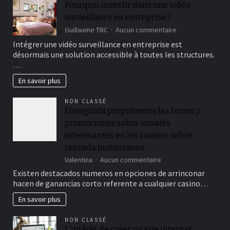
Pourquoi investir dans une vidéo
enjeux
et
surveillance en entreprise ?
impacts
sur
Guillaume TBC
Aucun commentaire
Pourquoi
Intégrer une vidéo surveillance en entreprise est
investir
désormais une solution accessible à toutes les structures.
dans
…
une
vidéo
En savoir plus
surveillance
en
NON CLASSÉ
entreprise
Enseguida proponemos las bonos y
?
promociones sobra usuales
interesantes en los casinos sobre
retirada instantanea
sur
Valentina
Aucun commentaire
Enseguida
Existen destacados numeros en opciones de arrinconar
proponemos
hacen de ganancias corto referente a cualquier casino…
las
bonos
En savoir plus
y
promociones
NON CLASSÉ
sobra
L’intérêt de créer un site internet