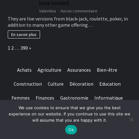
3
have needed
hit
sur
Valentina
Aucun commentaire
a
This
brick
They are live versions from black-jack, roulette, poker, in
type
wall
addition to many other game offering…
of
journal-
include
within
En savoir plus
more
the
winning
attempts
Page:
Next
1
2
…
390
»
choice
and
they
are
Achats
Agriculture
Assurances
Bien-être
designed
for
really
Construction
Culture
Décoration
Education
baccarat
real
Femmes
Finances
Gastronomie
Informatique
time
gambling
We use cookies to ensure that we give you the best
games
Immobilier
Industrie
Internet
Jardin
Juridique
experience on our website. If you continue to use this site we
we
will assume that you are happy with it.
have
Lifestyle
Logistique
Loisirs
Maison
Mariage
needed
Ok