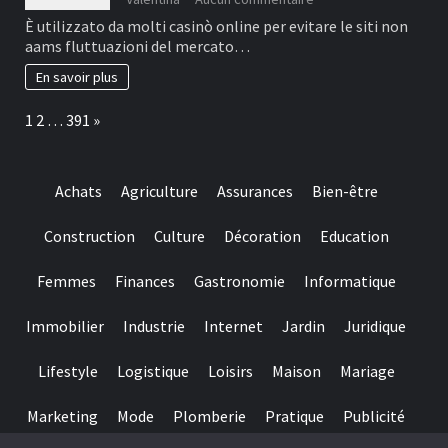
is
Nel
È utilizzato da molti casinò online per evitare le siti non
important
2026,
aams fluttuazioni del mercato…
to
il
help
migliore
En savoir plus
you
e
make
più
Page:
Next
1
2
…
391
»
sure
affidabile
they
è
suits
il
regulating
casinò
Achats
Agriculture
Assurances
Bien-être
requirements
non
and
AAMS.
you
Construction
Culture
Décoration
Education
may
claims
Femmes
Finances
Gastronomie
Informatique
fair
play
Immobilier
Industrie
Internet
Jardin
Juridique
Lifestyle
Logistique
Loisirs
Maison
Mariage
Marketing
Mode
Plomberie
Pratique
Publicité