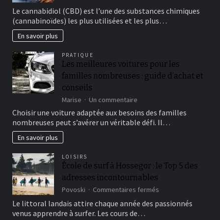
ce
parmi
Le cannabidiol (CBD) est l’une des substances chimiques
que
peu
(cannabinoïdes) les plus utilisées et les plus…
le
de
thé
temps
En savoir plus
CBD
?
PRATIQUE
Les meilleures voitures pour les
familles nombreuses : guide d’achat et
conseils
sur
Marise
Un commentaire
Les
Choisir une voiture adaptée aux besoins des familles
meilleures
nombreuses peut s’avérer un véritable défi. Il…
voitures
pour
En savoir plus
les
familles
LOISIRS
nombreuses
École de surf à Hossegor : le Top 5 des
:
adresses incontournables
guide
d’achat
sur
Povoski
Commentaires fermés
et
École
Le littoral landais attire chaque année des passionnés
conseils
de
venus apprendre à surfer. Les cours de…
surf