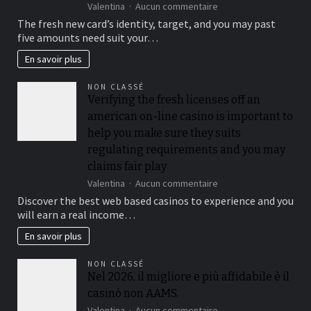
sur
Valentina
Aucun commentaire
from
Roulette,
$50
The fresh new card’s identity, target, and you may past
blackjack,
when
five amounts need suit your…
and
you
electronic
look
En savoir plus
poker
at
for
the
NON CLASSÉ
every
for
Verifying the fresh licenses off an
count
each
american on-line casino is important to
anywhere
and
between
every
help you make sure they suits
5
playoff
regulating requirements and you may
and
game
claims fair play
25
%,
sur
Valentina
Aucun commentaire
while
Verifying
Discover the best web based casinos to experience and you
you
the
will earn a real income…
are
fresh
slots
licenses
En savoir plus
constantly
off
amount
an
NON CLASSÉ
getting
american
Nel 2026, il migliore e più affidabile è il
100%
on-
casinò non AAMS.
line
casino
sur
Valentina
Aucun commentaire