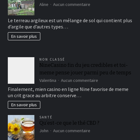
sur
Aline
Aucun commentaire
Comment
avoir
Le terreau argileux est un mélange de sol qui contient plus
un
d’argile que d’autres types…
beau
jardin
En savoir plus
fertil?
NON CLASSÉ
NineCasino fin du jeu credibles et toi-
meme pense jouer parmi peu de temps
sur
Valentina
Aucun commentaire
NineCasino
Finalement, mien casino en ligne Nine favorise de meme
fin
un crit grace au arbitre conserve…
du
jeu
En savoir plus
credibles
et
SANTÉ
toi-
Qu’est-ce que le thé CBD ?
meme
sur
pense
John
Aucun commentaire
Qu’est-
jouer