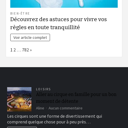
BIEN-ÊTRE
Découvrez des astuces pour vivre vos
règles en toute tranquillité
Voir article complet
Page:
Next
1
2
…
782
»
LOISIRS
Aller au cirque en famille pour un bon
moment de détente
sur
Aline
Aucun commentaire
Aller
Les cirques sont une forme de divertissement qui
au
comprend quelque chose pour à peu près…
cirque