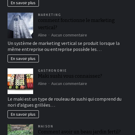
en
En savoir plus
famille
pour
MARKETING
un
comment fonctionne le marketing
bon
vertical?
moment
de
sur
Aline
Aucun commentaire
détente
comment
Un système de marketing vertical se produit lorsque la
fonctionne
même entreprise ou entreprise possède les…
le
marketing
En savoir plus
vertical?
GASTRONOMIE
Maki sushi vous connaissez?
sur
Aline
Aucun commentaire
Maki
sushi
Le maki est un type de rouleau de sushi qui comprend du
vous
nori d’algues grillées…
connaissez?
En savoir plus
MAISON
Comment avoir un beau jardin fertil?