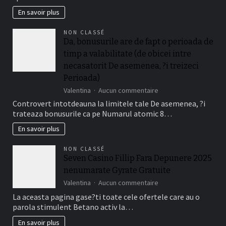
Bonus
adaugat
En savoir plus
De
Cazino
NON CLASSÉ
Gratuite
Da, bonusurile are de fapt o perioada de
Fara
timp a valabilitate (de obicei intre
Depunere
Disponibile
necasatorit De asemenea, ?i treizeci
La
Perioada)
Jucatorii
sur
Valentina
Aucun commentaire
Romani
Da,
Cu
Controvert intotdeauna la limitele tale De asemenea, ?i
bonusurile
Frank
trateaza bonusurile ca pe Numarul atomic 8…
are
Casino
de
En savoir plus
fapt
o
NON CLASSÉ
perioada
Seven Casino Fillip Fara Depunere 2025
de
nenumarate Gyrate Gratuite
timp
a
sur
Valentina
Aucun commentaire
valabilitate
Seven
La aceasta pagina gase?ti toate cele ofertele care au o
(de
Casino
parola stimulent Betano activ la…
obicei
Fillip
intre
Fara
En savoir plus