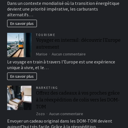
Les
Dans un contexte mondialisé où la transition énergétique
dernières
devient une priorité impérative, les carburants
avancées
alternatifs…
dans
le
En savoir plus
domaine
des
TOURISME
carburants
Voyager en interrail : découvrir l’Europe
alternatifs
autrement
sur
Marise
Aucun commentaire
Voyager
Le voyage en train à travers l’Europe est une expérience
en
unique à vivre, et le…
interrail
:
En savoir plus
découvrir
l’Europe
MARKETING
autrement
Offrez des cadeaux à vos proches grâce
à la réexpédition de colis vers les DOM-
TOM
sur
Zozo
Aucun commentaire
Offrez
Envoyer un cadeau original dans les DOM-TOM devient
des
aujourd’hui très facile. Grâce à la réexpédition…