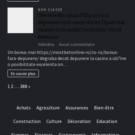
necasatorit
Depunere
De
2025
NON CLASSÉ
asemenea,
nenumarate
Ofertele din cauza Fillip in locul
?
Gyrate
i
depunere sunt unele dintre Tipuri mai
Gratuite
treizeci
cautate in la randul jucatorilor Out of
Perioada)
Romania
sur
Valentina
Aucun commentaire
Ofertele
Un bonus mai https://mostbetonline.ro/ro-ro/bonus-
din
fara-depunere/ degraba decat depunere la casino a ob?ine
cauza
o posibilitate excelenta on…
Fillip
in
En savoir plus
locul
depunere
Page:
Next
1
2
…
388
»
sunt
unele
dintre
Tipuri
Achats
Agriculture
Assurances
Bien-être
mai
cautate
in
Construction
Culture
Décoration
Education
la
randul
Femmes
Finances
Gastronomie
Informatique