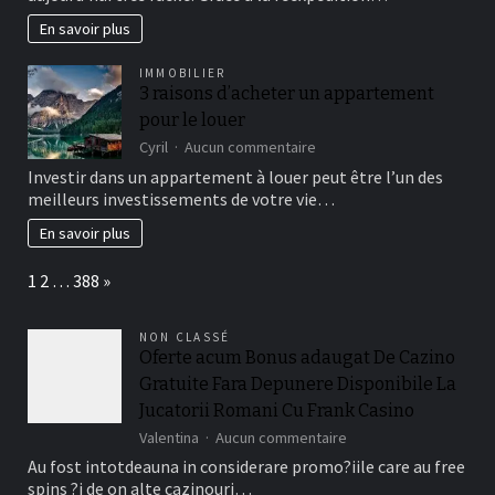
cadeaux
à
En savoir plus
vos
proches
IMMOBILIER
grâce
3 raisons d’acheter un appartement
à
pour le louer
la
réexpédition
sur
Cyril
Aucun commentaire
de
3
Investir dans un appartement à louer peut être l’un des
colis
raisons
meilleurs investissements de votre vie…
vers
d’acheter
les
un
En savoir plus
DOM-
appartement
TOM
pour
Page:
Next
1
2
…
388
»
le
louer
NON CLASSÉ
Oferte acum Bonus adaugat De Cazino
Gratuite Fara Depunere Disponibile La
Jucatorii Romani Cu Frank Casino
sur
Valentina
Aucun commentaire
Oferte
Au fost intotdeauna in considerare promo?iile care au free
acum
spins ?i de on alte cazinouri…