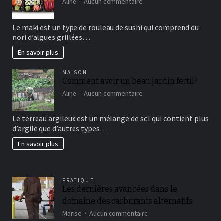
sur
Aline
Aucun commentaire
Maki
sushi
Le maki est un type de rouleau de sushi qui comprend du
vous
nori d’algues grillées…
connaissez?
En savoir plus
MAISON
Comment avoir un beau jardin fertil?
sur
Aline
Aucun commentaire
Comment
avoir
Le terreau argileux est un mélange de sol qui contient plus
un
d’argile que d’autres types…
beau
jardin
En savoir plus
fertil?
PRATIQUE
Les dernières avancées dans le
domaine des carburants alternatifs
sur
Marise
Aucun commentaire