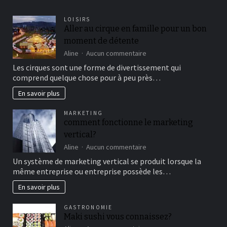
LOISIRS
Aller au cirque en famille pour un bon
moment de détente
sur
Aline
Aucun commentaire
Aller
Les cirques sont une forme de divertissement qui
au
comprend quelque chose pour à peu près…
cirque
en
En savoir plus
famille
pour
MARKETING
un
comment fonctionne le marketing
bon
vertical?
moment
de
sur
Aline
Aucun commentaire
détente
comment
Un système de marketing vertical se produit lorsque la
fonctionne
même entreprise ou entreprise possède les…
le
marketing
En savoir plus
vertical?
GASTRONOMIE
Maki sushi vous connaissez?