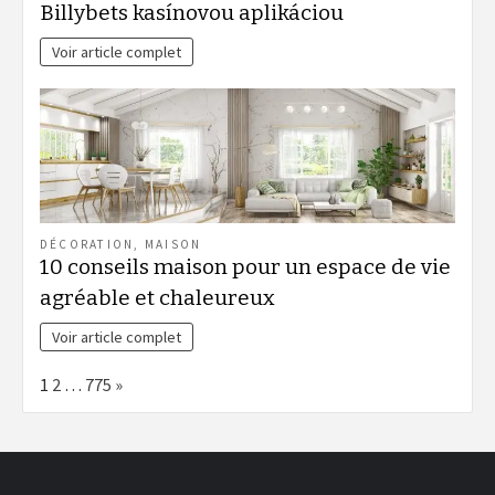
Billybets kasínovou aplikáciou
Voir article complet
DÉCORATION
,
MAISON
10 conseils maison pour un espace de vie
agréable et chaleureux
Voir article complet
Page:
Next
1
2
…
775
»