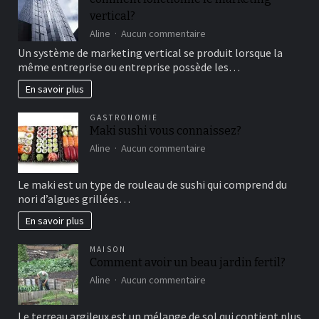
bon
vertical?
moment
de
sur
Aline
Aucun commentaire
détente
comment
Un système de marketing vertical se produit lorsque la
fonctionne
même entreprise ou entreprise possède les…
le
marketing
En savoir plus
vertical?
GASTRONOMIE
Maki sushi vous connaissez?
sur
Aline
Aucun commentaire
Maki
sushi
Le maki est un type de rouleau de sushi qui comprend du
vous
nori d’algues grillées…
connaissez?
En savoir plus
MAISON
Comment avoir un beau jardin fertil?
sur
Aline
Aucun commentaire
Comment
avoir
Le terreau argileux est un mélange de sol qui contient plus
un