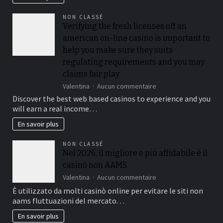
poker
at
for
the
NON CLASSÉ
every
for
Verifying the fresh licenses off an
count
each
american on-line casino is important to
anywhere
and
between
every
help you make sure they suits
5
playoff
regulating requirements and you may
and
game
claims fair play
25
%,
sur
Valentina
Aucun commentaire
while
Verifying
Discover the best web based casinos to experience and you
you
the
will earn a real income…
are
fresh
slots
licenses
En savoir plus
constantly
off
amount
an
NON CLASSÉ
getting
american
Nel 2026, il migliore e più affidabile è il
100%
on-
casinò non AAMS.
line
casino
sur
Valentina
Aucun commentaire
is
Nel
È utilizzato da molti casinò online per evitare le siti non
important
2026,
aams fluttuazioni del mercato…
to
il
help
migliore
En savoir plus
you
e