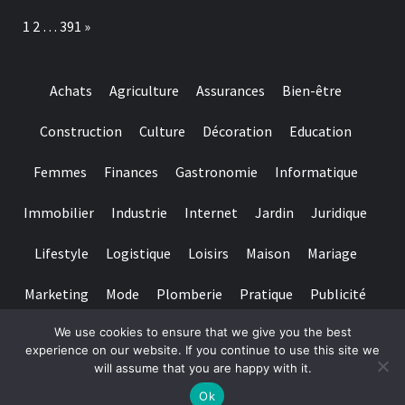
make
più
Page:
Next
1
2
…
391
»
sure
affidabile
they
è
suits
il
regulating
casinò
Achats
Agriculture
Assurances
Bien-être
requirements
non
and
AAMS.
you
Construction
Culture
Décoration
Education
may
claims
Femmes
Finances
Gastronomie
Informatique
fair
play
Immobilier
Industrie
Internet
Jardin
Juridique
Lifestyle
Logistique
Loisirs
Maison
Mariage
Marketing
Mode
Plomberie
Pratique
Publicité
We use cookies to ensure that we give you the best
Santé
Services
Sport
Textile
Tourisme
experience on our website. If you continue to use this site we
will assume that you are happy with it.
Copyright © All rights reserved.
|
Magazine 7
par AF themes
Ok