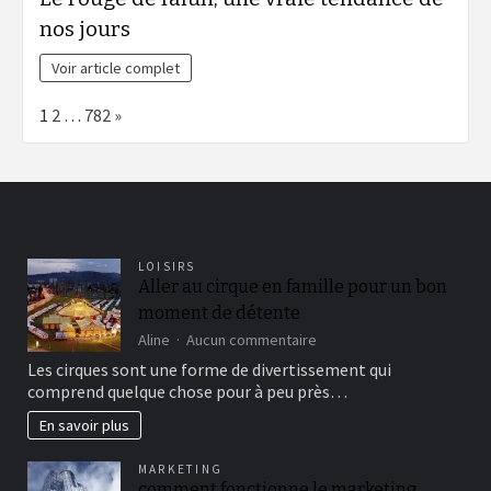
nos jours
Voir article complet
Page:
Next
1
2
…
782
»
LOISIRS
Aller au cirque en famille pour un bon
moment de détente
sur
Aline
Aucun commentaire
Aller
Les cirques sont une forme de divertissement qui
au
comprend quelque chose pour à peu près…
cirque
en
En savoir plus
famille
pour
MARKETING
un
comment fonctionne le marketing