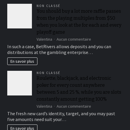
NON CLASSÉ
You should buy a lot more raffle passes
from the playing multiples from $50
when you look at the for each and every
playoff game
sur
Valentina
Aucun commentaire
You
In such a case, BetRivers allows deposits and you can
should
distributions at the gambling enterprise…
buy
a
En savoir plus
lot
more
NON CLASSÉ
raffle
Roulette, blackjack, and electronic
passes
poker for every count anywhere
from
the
between 5 and 25 %, while you are slots
playing
constantly amount getting 100%
multiples
sur
Valentina
Aucun commentaire
from
Roulette,
$50
The fresh new card’s identity, target, and you may past
blackjack,
when
five amounts need suit your…
and
you
electronic
look
En savoir plus