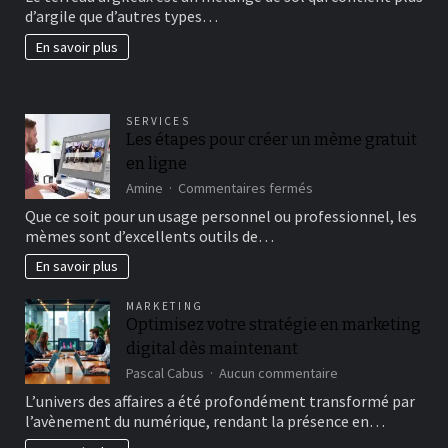
d’argile que d’autres types…
beau
jardin
En savoir plus
fertil?
SERVICES
Les étapes pour créer un mème gratuit
en ligne
sur
Amine
Commentaires fermés
Les
Que ce soit pour un usage personnel ou professionnel, les
étapes
mèmes sont d’excellents outils de…
pour
créer
En savoir plus
un
mème
MARKETING
gratuit
Optimisez votre stratégie en marketing
en
digital dès maintenant
ligne
sur
Pascal Cabus
Aucun commentaire
Optimisez
L’univers des affaires a été profondément transformé par
votre
l’avènement du numérique, rendant la présence en…
stratégie
en