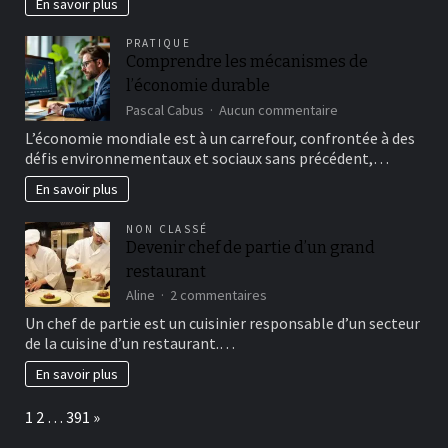
En savoir plus
marketing
digital
PRATIQUE
dès
Comprendre les mécanismes de
maintenant
l’économie durable
sur
Pascal Cabus
Aucun commentaire
Comprendre
L’économie mondiale est à un carrefour, confrontée à des
les
défis environnementaux et sociaux sans précédent,…
mécanismes
de
En savoir plus
l’économie
durable
NON CLASSÉ
Devenir chef de partie d’un grand
restaurant
sur
Aline
2 commentaires
Devenir
Un chef de partie est un cuisinier responsable d’un secteur
chef
de la cuisine d’un restaurant.…
de
partie
En savoir plus
d’un
grand
Page:
Next
1
2
…
391
»
restaurant