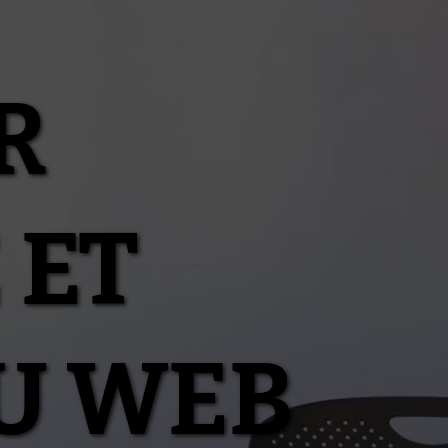
R
 ET
U WEB