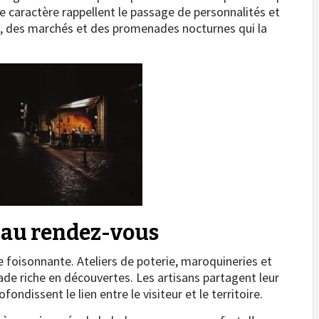
 caractère rappellent le passage de personnalités et
ons, des marchés et des promenades nocturnes qui la
é au rendez-vous
le foisonnante. Ateliers de poterie, maroquineries et
de riche en découvertes. Les artisans partagent leur
ondissent le lien entre le visiteur et le territoire.