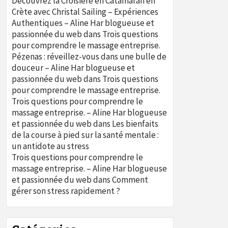
Découvrez la Croisière en Catamaran en
Crète avec Christal Sailing – Expériences
Authentiques – Aline Har blogueuse et
passionnée du web
dans
Trois questions
pour comprendre le massage entreprise.
Pézenas : réveillez-vous dans une bulle de
douceur – Aline Har blogueuse et
passionnée du web
dans
Trois questions
pour comprendre le massage entreprise.
Trois questions pour comprendre le
massage entreprise. – Aline Har blogueuse
et passionnée du web
dans
Les bienfaits
de la course à pied sur la santé mentale :
un antidote au stress
Trois questions pour comprendre le
massage entreprise. – Aline Har blogueuse
et passionnée du web
dans
Comment
gérer son stress rapidement ?