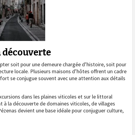
a découverte
pter soit pour une demeure chargée d’histoire, soit pour
ecture locale. Plusieurs maisons d’hôtes offrent un cadre
onfort se conjugue souvent avec une attention aux détails
excursions dans les plaines viticoles et sur le littoral
t à la découverte de domaines viticoles, de villages
Pézenas devient une base idéale pour conjuguer culture,