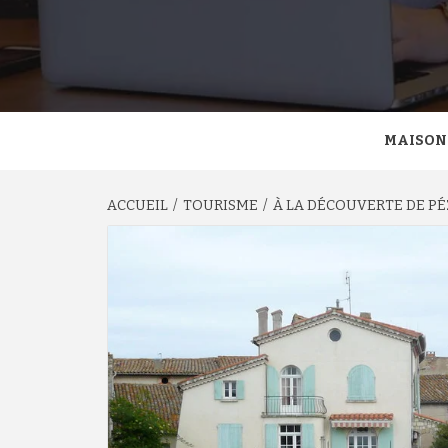
MAISON
ACCUEIL
TOURISME
À LA DÉCOUVERTE DE PÉ