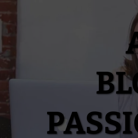
Aller
au
contenu
BL
PASS