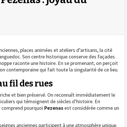
ciennes, places animées et ateliers d’artisans, la cité
Languedoc. Son centre historique conserve des façades
oppe raconte une histoire. En se promenant, on perçoit
n contemporaine qui fait toute la singularité de ce lieu.
u fil des rues
riche et bien préservé. On reconnaît immédiatement le
iculiers qui témoignent de siècles d’histoire. En
eur comprend pourquoi
Pezenas
est considérée comme un
seignes anciennes participent à une atmosphère unique.