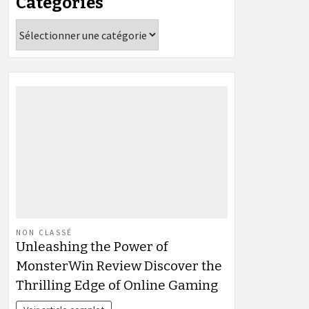
Catégories
Catégories
NON CLASSÉ
Unleashing the Power of
MonsterWin Review Discover the
Thrilling Edge of Online Gaming