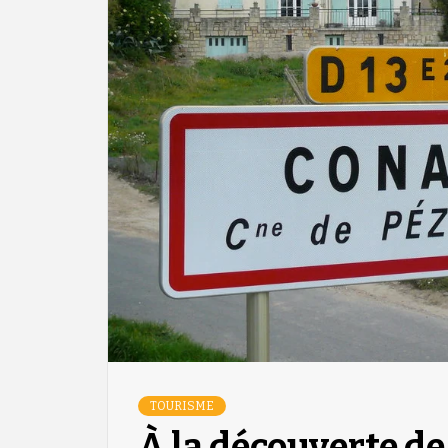
TOURISME
À la découverte de