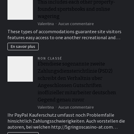
marché
This includes each other property-
tariffe
français
founded sportsbooks and online
ed
bercements
wagering
di
sur
Valentina
Aucun commentaire
elaborazione
This
These types of accommodations guarantee site visitors
diversi
includes
features easy access to one another recreational and…
each
other
En savoir plus
property-
founded
NON CLASSÉ
sportsbooks
Ebendiese sogenannte zweite
and
Zahlungsdiensterichtlinie (PSD2)
online
wagering
schreibt den Verhaltnis uber
Angeschlossen Gutschriften
inoffizieller mitarbeiter deutschen
Gegend genau zuvor
sur
Valentina
Aucun commentaire
Ebendiese
Ihr PayPal Kauferschutz umfasst noch Problemfalle
sogenannte
hinsichtlich Zahlungsschwierigkeiten. Auch vorstellen die
zweite
autoren, bei welchen http://5gringoscasino-at.com…
Zahlungsdiensterichtli
(PSD2)