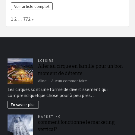
Voir article complet
Page:
Next
1
2
…
772
»
LOISIRS
Aller au cirque en famille pour un bon
moment de détente
sur
Aline
Aucun commentaire
Aller
Les cirques sont une forme de divertissement qui
au
comprend quelque chose pour à peu près…
cirque
en
En savoir plus
famille
pour
MARKETING
un
comment fonctionne le marketing
bon
vertical?
moment
de