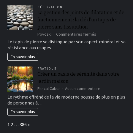
formation
DÉCORATION
en
La gestion des joints de dilatation et de
magnétisme
fractionnement : la clé d’un tapis de
dans
les
pierre sans fissuration
landes
sur
Povoski
Commentaires fermés
La
Le tapis de pierre se distingue par son aspect minéral et sa
gestion
résistance aux usages…
des
joints
En savoir plus
de
dilatation
PRATIQUE
et
Créer un oasis de sérénité dans votre
de
jardin maison
fractionnement
:
sur
Pascal Cabus
Aucun commentaire
la
Créer
Le rythme effréné de la vie moderne pousse de plus en plus
clé
un
de personnes à…
d’un
oasis
tapis
de
En savoir plus
de
sérénité
pierre
dans
Page:
Next
1
2
…
386
»
sans
votre
fissuration
jardin