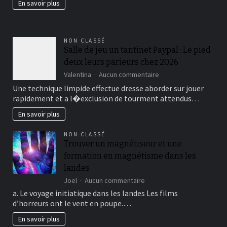
En savoir plus
fertil?
NON CLASSÉ
Salle de jeu un tantinet Paypal : Le pied
deux leurs parieurs chez 2026
sur
Valentina
Aucun commentaire
Salle
Une technique limpide effectue dresse aborder sur jouer
de
rapidement et a l�exclusion de tourment attendus…
jeu
un
En savoir plus
tantinet
Paypal
NON CLASSÉ
:
Trouver un magnétiseur et une
Le
formation en magnétisme dans les
pied
deux
landes
leurs
sur
Joel
Aucun commentaire
parieurs
Trouver
chez
a. Le voyage initiatique dans les landes Les films
un
2026
d’horreurs ont le vent en poupe.…
magnétiseur
et
En savoir plus
une