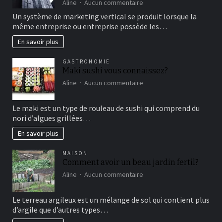
sur
Aline
Aucun commentaire
détente
comment
Un système de marketing vertical se produit lorsque la
fonctionne
même entreprise ou entreprise possède les…
le
marketing
En savoir plus
vertical?
GASTRONOMIE
Maki sushi vous connaissez?
sur
Aline
Aucun commentaire
Maki
sushi
Le maki est un type de rouleau de sushi qui comprend du
vous
nori d’algues grillées…
connaissez?
En savoir plus
MAISON
Comment avoir un beau jardin fertil?
sur
Aline
Aucun commentaire
Comment
avoir
Le terreau argileux est un mélange de sol qui contient plus
un
d’argile que d’autres types…
beau
jardin