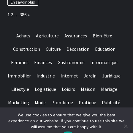
En savoir plus
schreibt
den
Page:
Next
1
2
…
386
»
Verhaltnis
uber
Angeschlossen
Gutschriften
Achats
Agriculture
Assurances
Bien-être
inoffizieller
mitarbeiter
deutschen
Construction
Culture
Décoration
Education
Gegend
genau
Femmes
Finances
Gastronomie
Informatique
zuvor
Immobilier
Industrie
Internet
Jardin
Juridique
Lifestyle
Logistique
Loisirs
Maison
Mariage
Marketing
Mode
Plomberie
Pratique
Publicité
We use cookies to ensure that we give you the best
Santé
Services
Sport
Textile
Tourisme
experience on our website. If you continue to use this site we
will assume that you are happy with it.