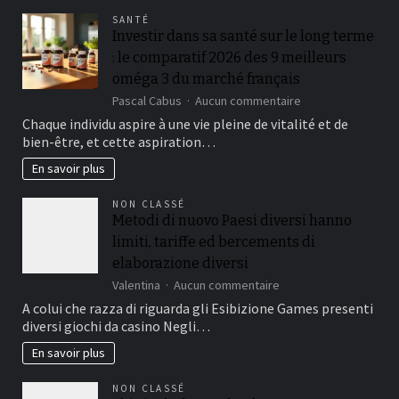
maison
SANTÉ
Investir dans sa santé sur le long terme
: le comparatif 2026 des 9 meilleurs
oméga 3 du marché français
sur
Pascal Cabus
Aucun commentaire
Investir
Chaque individu aspire à une vie pleine de vitalité et de
dans
bien-être, et cette aspiration…
sa
santé
En savoir plus
sur
le
NON CLASSÉ
long
Metodi di nuovo Paesi diversi hanno
terme
limiti, tariffe ed bercements di
:
le
elaborazione diversi
comparatif
sur
Valentina
Aucun commentaire
2026
Metodi
A colui che razza di riguarda gli Esibizione Games presenti
des
di
9
diversi giochi da casino Negli…
nuovo
meilleurs
Paesi
En savoir plus
oméga
diversi
3
hanno
du
NON CLASSÉ
limiti,