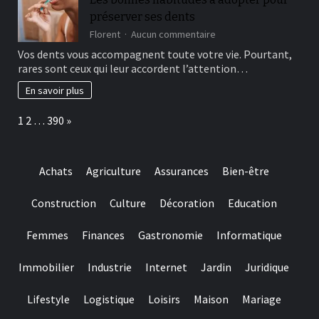
and
préserver ses dents
they
are
sur
Florent
Aucun commentaire
designed
Les
Vos dents vous accompagnent toute votre vie. Pourtant,
for
bonnes
rares sont ceux qui leur accordent l’attention…
really
habitudes
baccarat
à
En savoir plus
real
adopter
time
pour
Page:
Next
1
2
…
390
»
gambling
préserver
games
ses
we
dents
have
Achats
Agriculture
Assurances
Bien-être
needed
Construction
Culture
Décoration
Education
Femmes
Finances
Gastronomie
Informatique
Immobilier
Industrie
Internet
Jardin
Juridique
Lifestyle
Logistique
Loisirs
Maison
Mariage