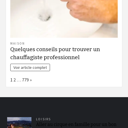
MAISON
Quelques conseils pour trouver un
chauffagiste professionnel
Voir article complet
Page:
Next
1
2
…
779
»
LOISIRS
Aller au cirque en famille pour un bon