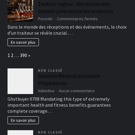
Traiteur cognac : des menus sur-
éviter
pour
mesure pour toutes les occasions
une
sur
Povoski
Commentaires fermés
étanchéité
Traiteur
Dans le monde des réceptions et des événements, le choix
parfaite
cognac
d’un traiteur se révèle crucial.…
:
des
En savoir plus
menus
sur-
Page:
Next
1
2
…
390
»
mesure
pour
toutes
NON CLASSÉ
les
Sensible Medical insurance
occasions
Preparations
sur
Valentina
Aucun commentaire
Sensible
Ghstbuyer 0708 Mandating this type of extremely
Medical
important health and fitness benefits guarantees
insurance
complete coverage…
Preparations
En savoir plus
NON CLASSÉ