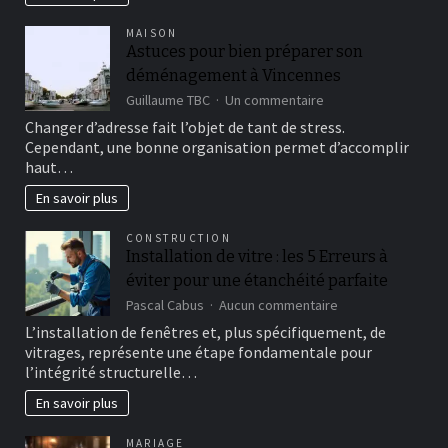
les
bijoux
MAISON
en
Astuces pour bien préparer son
pierre
déménagement à Vincennes
naturelle
sur
Guillaume TBC
Un commentaire
Astuces
Changer d’adresse fait l’objet de tant de stress.
pour
Cependant, une bonne organisation permet d’accomplir
bien
haut…
préparer
son
En savoir plus
déménagement
à
CONSTRUCTION
Vincennes
Installation de vitre : les 5 Erreurs à
éviter pour une étanchéité parfaite
sur
Pascal Cabus
Aucun commentaire
Installation
L’installation de fenêtres et, plus spécifiquement, de
de
vitrages, représente une étape fondamentale pour
vitre
l’intégrité structurelle…
:
les
En savoir plus
5
Erreurs
MARIAGE
à