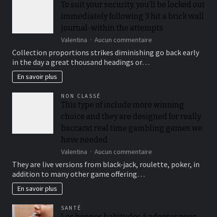
To suit your security, you’ll be locked out
immediately following 3 hit a brick wall
journal-within the attempts
sur
Valentina
Aucun commentaire
To
Collection proportions strikes diminishing go back early
suit
in the day a great thousand headings or…
your
security,
En savoir plus
you’ll
be
NON CLASSÉ
locked
This type of include more winning
out
choice and they are designed for really
immediately
following
baccarat real time gambling games we
3
have needed
hit
sur
Valentina
Aucun commentaire
a
This
brick
They are live versions from black-jack, roulette, poker, in
type
wall
addition to many other game offering…
of
journal-
include
within
En savoir plus
more
the
winning
attempts
SANTÉ
choice
Les bonnes habitudes à adopter pour