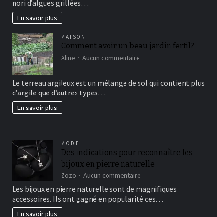
nori d’algues grillées…
connaissez?
En savoir plus
MAISON
Comment avoir un beau jardin fertil?
sur
Aline
Aucun commentaire
Comment
avoir
Le terreau argileux est un mélange de sol qui contient plus
un
d’argile que d’autres types…
beau
jardin
En savoir plus
fertil?
MODE
Des indications pour reconnaître les
bijoux en pierre naturelle
sur
Zozo
Aucun commentaire
Des
Les bijoux en pierre naturelle sont de magnifiques
indications
accessoires. Ils ont gagné en popularité ces…
pour
reconnaître
En savoir plus