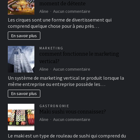
moment de détente
sur
Aline
Aucun commentaire
Aller
Les cirques sont une forme de divertissement qui
au
comprend quelque chose pour à peu près…
cirque
en
En savoir plus
famille
pour
MARKETING
un
comment fonctionne le marketing
bon
vertical?
moment
de
sur
Aline
Aucun commentaire
détente
comment
Un système de marketing vertical se produit lorsque la
fonctionne
même entreprise ou entreprise possède les…
le
marketing
En savoir plus
vertical?
GASTRONOMIE
Maki sushi vous connaissez?
sur
Aline
Aucun commentaire
Maki
sushi
Le maki est un type de rouleau de sushi qui comprend du
vous