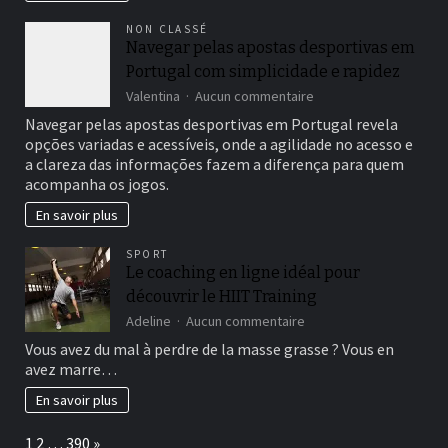
monde
ignore
NON CLASSÉ
sur
Navegar pelas apostas desportivas em
les
Portugal com simplicidade e rapidez
bienfaits
des
sur
Valentina
Aucun commentaire
fibres
Navegar
Navegar pelas apostas desportivas em Portugal revela
pelas
opções variadas e acessíveis, onde a agilidade no acesso e
apostas
a clareza das informações fazem a diferença para quem
desportivas
acompanha os jogos.
em
Portugal
En savoir plus
com
simplicidade
SPORT
e
Le coaching en ligne idéal pour
rapidez
découvrir le HIIT Training
sur
Adeline
Aucun commentaire
Le
Vous avez du mal à perdre de la masse grasse ? Vous en
coaching
avez marre…
en
ligne
En savoir plus
idéal
pour
Page:
Next
1
2
…
390
»
découvrir