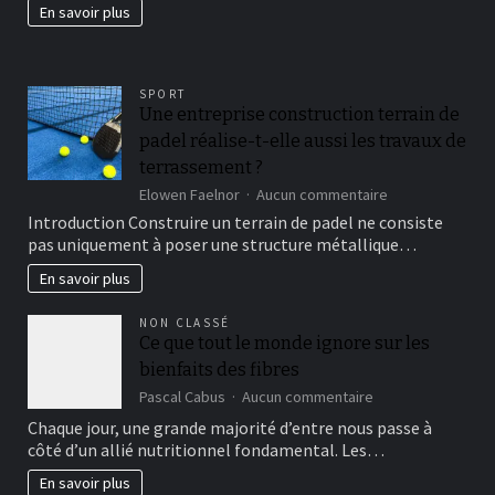
En savoir plus
fertil?
SPORT
Une entreprise construction terrain de
padel réalise-t-elle aussi les travaux de
terrassement ?
sur
Elowen Faelnor
Aucun commentaire
Une
Introduction Construire un terrain de padel ne consiste
entreprise
pas uniquement à poser une structure métallique…
construction
terrain
En savoir plus
de
padel
NON CLASSÉ
réalise-
Ce que tout le monde ignore sur les
t-
bienfaits des fibres
elle
aussi
sur
Pascal Cabus
Aucun commentaire
les
Ce
Chaque jour, une grande majorité d’entre nous passe à
travaux
que
côté d’un allié nutritionnel fondamental. Les…
de
tout
terrassement
le
En savoir plus
?