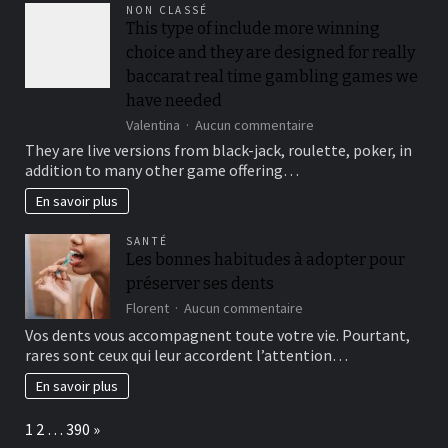
be
NON CLASSÉ
locked
This type of include more winning
out
choice and they are designed for really
immediately
following
baccarat real time gambling games we
3
have needed
hit
sur
Valentina
Aucun commentaire
a
This
brick
They are live versions from black-jack, roulette, poker, in
type
wall
addition to many other game offering…
of
journal-
include
within
En savoir plus
more
the
winning
attempts
SANTÉ
choice
Les bonnes habitudes à adopter pour
and
préserver ses dents
they
are
sur
Florent
Aucun commentaire
designed
Les
Vos dents vous accompagnent toute votre vie. Pourtant,
for
bonnes
rares sont ceux qui leur accordent l’attention…
really
habitudes
baccarat
à
En savoir plus
real
adopter
time
pour
Page:
Next
1
2
…
390
»
gambling
préserver
games