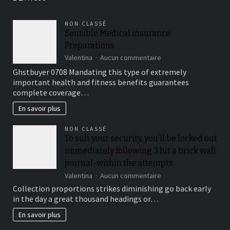
le
HIIT
NON CLASSÉ
Training
Sensible Medical insurance
Preparations
sur
Valentina
Aucun commentaire
Sensible
Ghstbuyer 0708 Mandating this type of extremely
Medical
important health and fitness benefits guarantees
insurance
complete coverage…
Preparations
En savoir plus
NON CLASSÉ
To suit your security, you’ll be locked out
immediately following 3 hit a brick wall
journal-within the attempts
sur
Valentina
Aucun commentaire
To
Collection proportions strikes diminishing go back early
suit
in the day a great thousand headings or…
your
security,
En savoir plus
you’ll