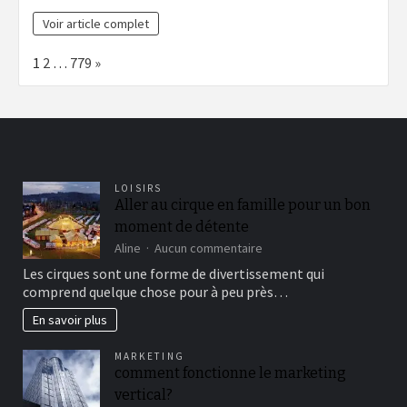
Voir article complet
Page:
Next
1
2
…
779
»
LOISIRS
Aller au cirque en famille pour un bon
moment de détente
sur
Aline
Aucun commentaire
Aller
Les cirques sont une forme de divertissement qui
au
comprend quelque chose pour à peu près…
cirque
en
En savoir plus
famille
pour
MARKETING
un
comment fonctionne le marketing
bon
vertical?
moment