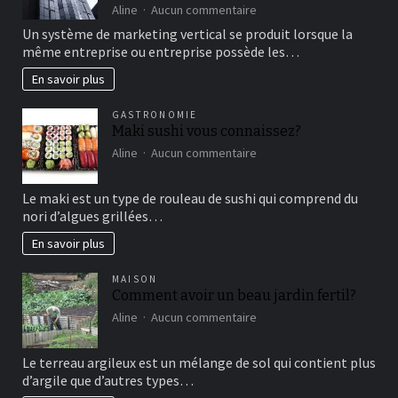
de
sur
Aline
Aucun commentaire
détente
comment
Un système de marketing vertical se produit lorsque la
fonctionne
même entreprise ou entreprise possède les…
le
marketing
En savoir plus
vertical?
GASTRONOMIE
Maki sushi vous connaissez?
sur
Aline
Aucun commentaire
Maki
sushi
Le maki est un type de rouleau de sushi qui comprend du
vous
nori d’algues grillées…
connaissez?
En savoir plus
MAISON
Comment avoir un beau jardin fertil?
sur
Aline
Aucun commentaire
Comment
avoir
Le terreau argileux est un mélange de sol qui contient plus
un
d’argile que d’autres types…
beau
jardin