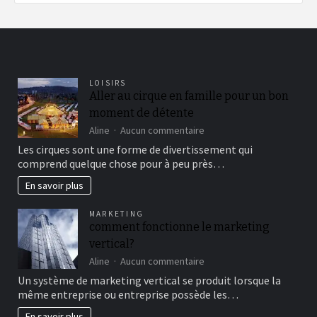
LOISIRS
Aller au cirque en famille pour un bon
moment de détente
sur
Aline
Aucun commentaire
Aller
Les cirques sont une forme de divertissement qui
au
comprend quelque chose pour à peu près…
cirque
en
En savoir plus
famille
pour
MARKETING
un
comment fonctionne le marketing
bon
vertical?
moment
de
sur
Aline
Aucun commentaire
détente
comment
Un système de marketing vertical se produit lorsque la
fonctionne
même entreprise ou entreprise possède les…
le
marketing
En savoir plus