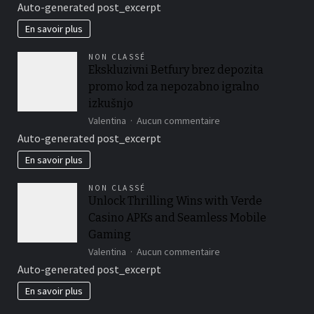
Zažite
Auto-generated post_excerpt
nepoznané
vzrušenie
En savoir plus
s
Playio
NON CLASSÉ
kasínovou
Ekskluzivni Betfury brez depozita
aplikáciou
promo kod za nepozabno igralno
plnou
okamžitých
izkušnjo
výhier
sur
Valentina
Aucun commentaire
Ekskluzivni
Auto-generated post_excerpt
Betfury
brez
En savoir plus
depozita
promo
NON CLASSÉ
kod
Unlock Thrilling Wins with Verde
za
Casino APKs and Seamless Mobile
nepozabno
igralno
Gaming
izkušnjo
sur
Valentina
Aucun commentaire
Unlock
Auto-generated post_excerpt
Thrilling
Wins
En savoir plus
with
Verde