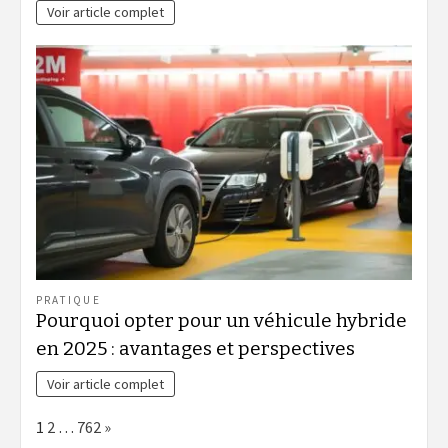
Voir article complet
PRATIQUE
Pourquoi opter pour un véhicule hybride
en 2025 : avantages et perspectives
Voir article complet
Page:
Next
1
2
…
762
»