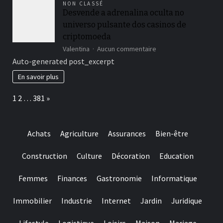
NON CLASSÉ
Casino
Desvende a adrenalina oculta no
APKs
universo pulsante dos casinos de
and
Seamless
criptomoeda
Mobile
sur
Valentina
Aucun commentaire
Gaming
Desvende
Auto-generated post_excerpt
a
adrenalina
En savoir plus
oculta
no
Page:
Next
1
2
…
381
»
universo
pulsante
dos
casinos
Achats
Agriculture
Assurances
Bien-être
de
criptomoeda
Construction
Culture
Décoration
Education
Femmes
Finances
Gastronomie
Informatique
Immobilier
Industrie
Internet
Jardin
Juridique