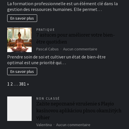
Les
La formation professionnelle est un élément clé dans la
droits
gestion des ressources humaines. Elle permet…
et
responsabilités
En savoir plus
des
employeurs
PRATIQUE
en
7 astuces pour améliorer votre bien-
matière
être quotidien
de
formation
sur
Pascal Cabus
Aucun commentaire
7
Prendre soin de soi et cultiver un état de bien-être
astuces
optimal est une priorité qui…
pour
améliorer
En savoir plus
votre
bien-
Page:
Next
1
2
…
381
»
être
quotidien
NON CLASSÉ
Zažite nepoznané vzrušenie s Playio
kasínovou aplikáciou plnou okamžitých
výhier
sur
Valentina
Aucun commentaire