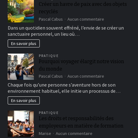
Créer un havre de paix avec des objets
recyclés
sur
Pascal Cabus
Aucun commentaire
Créer
Dans un quotidien souvent effréné, l’envie de se créer un
un
sanctuaire personnel, un lieu où…
havre
de
En savoir plus
paix
avec
PRATIQUE
des
Pourquoi voyager élargit notre vision
objets
du monde
recyclés
sur
Pascal Cabus
Aucun commentaire
Pourquoi
Chaque fois qu’une personne s’aventure hors de son
voyager
environnement habituel, elle initie un processus de…
élargit
notre
En savoir plus
vision
du
PRATIQUE
monde
Les droits et responsabilités des
employeurs en matière de formation
sur
Marise
Aucun commentaire