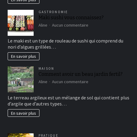
vertical?
GASTRONOMIE
Maki sushi vous connaissez?
sur
Aline
Aucun commentaire
Maki
sushi
Le maki est un type de rouleau de sushi qui comprend du
vous
nori d’algues grillées…
connaissez?
En savoir plus
MAISON
Comment avoir un beau jardin fertil?
sur
Aline
Aucun commentaire
Comment
avoir
Le terreau argileux est un mélange de sol qui contient plus
un
d’argile que d’autres types…
beau
jardin
En savoir plus
fertil?
PRATIQUE