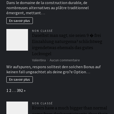
Dans le domaine de la construction durable, de
?
écologiques
nombreuses alternatives au plâtre traditionnel
pour
émergent, mettant…
remplacer
le
En savoir plus
plâtre
par
NON CLASSÉ
le
Daselbst man sagt, sie seien 9 � frei
bois
Einzahlung naturgema? schlichtweg
irgendetwas ehemals das gutes
Lockvogel
sur
Valentina
Aucun commentaire
Daselbst
Wir aufspuren, respons solltest den solchen Bonus auf
man
keinen fall ungeachtet als deine gro?e Option…
sagt,
sie
En savoir plus
seien
9
Page:
Next
1
2
…
392
»
�
frei
Einzahlung
NON CLASSÉ
naturgema?
Rivers have a much bigger than normal
schlichtweg