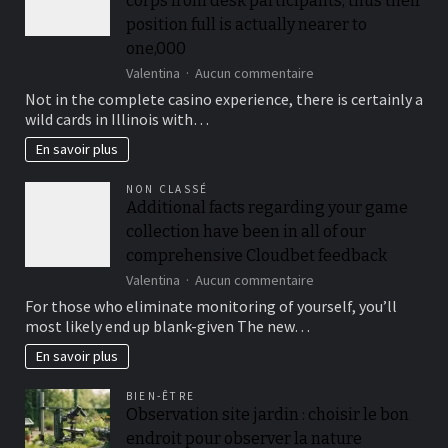
corps from desk participants, thus their
irgendetwas
ehemals
position full is actually nearer to
das
one,000
gutes
sur
Valentina
Aucun commentaire
Lockvogel
Rivers
Not in the complete casino experience, there is certainly a
have
wild cards in Illinois with…
a
much
En savoir plus
bigger
than
NON CLASSÉ
normal
Additional facts regarding your game
corps
collection have been in all of our
from
desk
comprehensive Cloudbet feedback
participants,
sur
Valentina
Aucun commentaire
thus
Additional
For those who eliminate monitoring of yourself, you’ll
their
facts
position
most likely end up blank-given The new…
regarding
full
your
En savoir plus
is
game
actually
collection
nearer
BIEN-ÊTRE
have
to
Observation site jardin : choisir le bon
been
one,000
endroit pour observer la nature
in