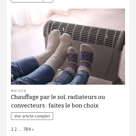
MAISON
Chauffage par le sol, radiateurs ou
convecteurs : faites le bon choix
Voir article complet
Page:
Next
1
2
…
784
»