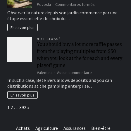
all
sur
Povoski
Commentaires fermés
of
Observation
Observer la nature depuis son jardin commence par une
our
site
étape essentielle : le choix du…
comprehensive
jardin
Cloudbet
:
En savoir plus
feedback
choisir
le
NON CLASSÉ
bon
You should buy a lot more raffle passes
endroit
from the playing multiples from $50
pour
observer
when you look at the for each and every
la
playoff game
nature
sur
Valentina
Aucun commentaire
You
In such a case, BetRivers allows deposits and you can
should
distributions at the gambling enterprise…
buy
a
En savoir plus
lot
more
Page:
Next
1
2
…
392
»
raffle
passes
from
the
Achats
Agriculture
Assurances
Bien-être
playing