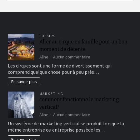
LOISIRS
Aller au cirque en famille pour un bon
moment de détente
sur
Aline
Aucun commentaire
Aller
Les cirques sont une forme de divertissement qui
au
comprend quelque chose pour à peu près…
cirque
en
En savoir plus
famille
pour
MARKETING
un
comment fonctionne le marketing
bon
vertical?
moment
de
sur
Aline
Aucun commentaire
détente
comment
Un système de marketing vertical se produit lorsque la
fonctionne
même entreprise ou entreprise possède les…
le
marketing
En savoir plus