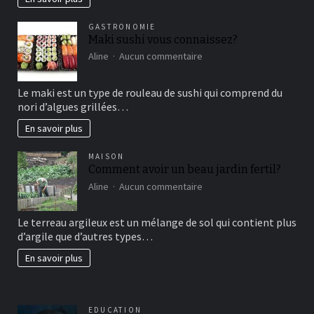
vertical?
GASTRONOMIE
Maki sushi vous connaissez?
sur
Aline
Aucun commentaire
Maki
sushi
Le maki est un type de rouleau de sushi qui comprend du
vous
nori d’algues grillées…
connaissez?
En savoir plus
MAISON
Comment avoir un beau jardin fertil?
sur
Aline
Aucun commentaire
Comment
avoir
Le terreau argileux est un mélange de sol qui contient plus
un
d’argile que d’autres types…
beau
jardin
En savoir plus
fertil?
EDUCATION