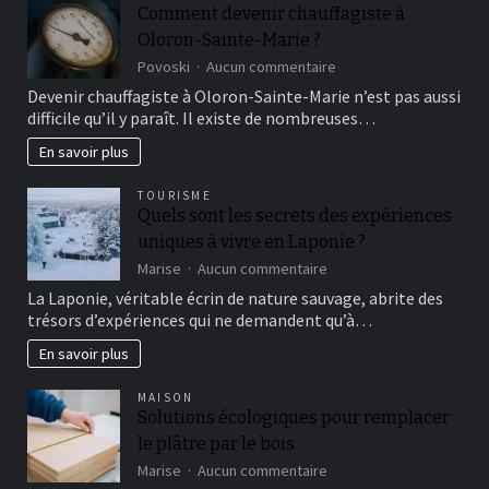
Comment devenir chauffagiste à
Oloron-Sainte-Marie ?
sur
Povoski
Aucun commentaire
Comment
Devenir chauffagiste à Oloron-Sainte-Marie n’est pas aussi
devenir
difficile qu’il y paraît. Il existe de nombreuses…
chauffagiste
à
En savoir plus
Oloron-
Sainte-
TOURISME
Marie
Quels sont les secrets des expériences
?
uniques à vivre en Laponie ?
sur
Marise
Aucun commentaire
Quels
La Laponie, véritable écrin de nature sauvage, abrite des
sont
trésors d’expériences qui ne demandent qu’à…
les
secrets
En savoir plus
des
expériences
MAISON
uniques
Solutions écologiques pour remplacer
à
le plâtre par le bois
vivre
en
sur
Marise
Aucun commentaire
Laponie
Solutions