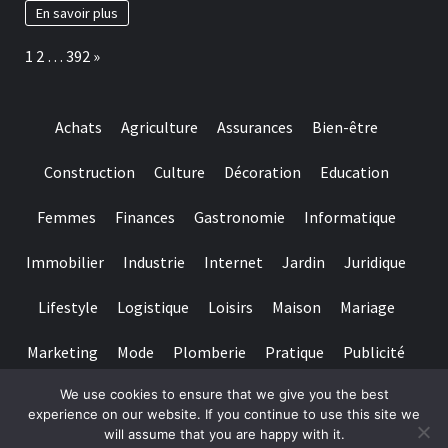
a
En savoir plus
lot
more
Page:
Next
1
2
…
392
»
raffle
passes
from
the
Achats
Agriculture
Assurances
Bien-être
playing
multiples
from
Construction
Culture
Décoration
Education
$50
when
Femmes
Finances
Gastronomie
Informatique
you
look
at
Immobilier
Industrie
Internet
Jardin
Juridique
the
for
Lifestyle
Logistique
Loisirs
Maison
Mariage
each
and
every
Marketing
Mode
Plomberie
Pratique
Publicité
playoff
game
We use cookies to ensure that we give you the best
Santé
Services
Sport
Textile
Tourisme
experience on our website. If you continue to use this site we
will assume that you are happy with it.