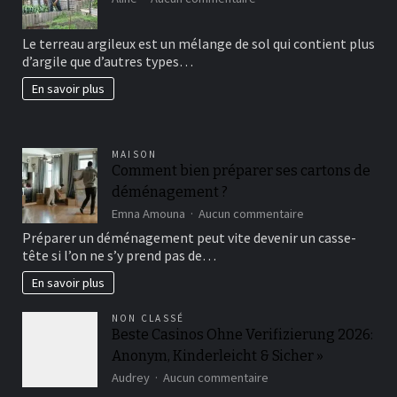
Comment
avoir
Le terreau argileux est un mélange de sol qui contient plus
un
d’argile que d’autres types…
beau
jardin
En savoir plus
fertil?
MAISON
Comment bien préparer ses cartons de
déménagement ?
sur
Emna Amouna
Aucun commentaire
Comment
Préparer un déménagement peut vite devenir un casse-
bien
tête si l’on ne s’y prend pas de…
préparer
ses
En savoir plus
cartons
de
NON CLASSÉ
déménagement
Beste Casinos Ohne Verifizierung 2026:
?
Anonym, Kinderleicht & Sicher »
sur
Audrey
Aucun commentaire
Beste