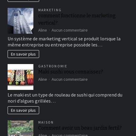
famille
pour
MARKETING
un
comment fonctionne le marketing
bon
vertical?
moment
de
sur
Aline
Aucun commentaire
détente
comment
Un système de marketing vertical se produit lorsque la
fonctionne
même entreprise ou entreprise possède les…
le
marketing
En savoir plus
vertical?
GASTRONOMIE
Maki sushi vous connaissez?
sur
Aline
Aucun commentaire
Maki
sushi
Le maki est un type de rouleau de sushi qui comprend du
vous
nori d’algues grillées…
connaissez?
En savoir plus
MAISON
Comment avoir un beau jardin fertil?
sur
Aline
Aucun commentaire