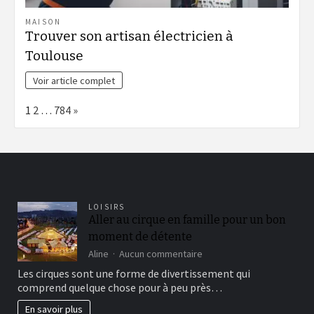
MAISON
Trouver son artisan électricien à
Toulouse
Voir article complet
Page:
Next
1
2
…
784
»
LOISIRS
Aller au cirque en famille pour un bon
moment de détente
sur
Aline
Aucun commentaire
Aller
Les cirques sont une forme de divertissement qui
au
comprend quelque chose pour à peu près…
cirque
en
En savoir plus