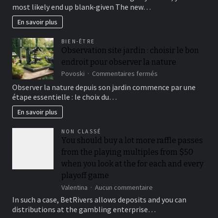
facts
position
most likely end up blank-given The new…
regarding
full
your
En savoir plus
is
game
actually
collection
nearer
BIEN-ÊTRE
have
to
Observation site jardin : choisir le bon
been
one,000
endroit pour observer la nature
in
all
sur
Povoski
Commentaires fermés
of
Observation
Observer la nature depuis son jardin commence par une
our
site
étape essentielle : le choix du…
comprehensive
jardin
Cloudbet
:
En savoir plus
feedback
choisir
le
NON CLASSÉ
bon
You should buy a lot more raffle passes
endroit
from the playing multiples from $50
pour
observer
when you look at the for each and every
la
playoff game
nature
sur
Valentina
Aucun commentaire
You
In such a case, BetRivers allows deposits and you can
should
distributions at the gambling enterprise…
buy