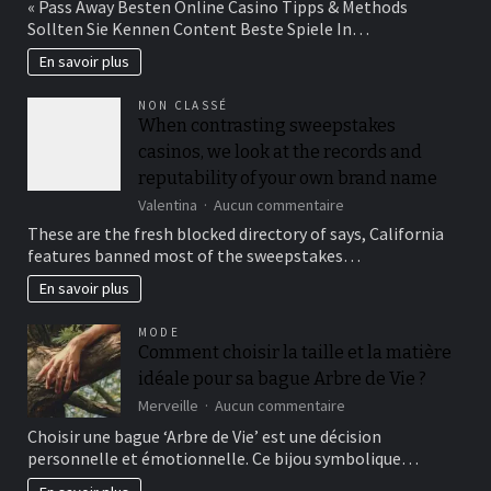
« Pass Away Besten Online Casino Tipps & Methods
Casinos
Sollten Sie Kennen Content Beste Spiele In…
Ohne
Verifizierung
En savoir plus
2026:
Anonym,
NON CLASSÉ
Kinderleicht
When contrasting sweepstakes
&
casinos, we look at the records and
Sicher »
reputability of your own brand name
sur
Valentina
Aucun commentaire
When
These are the fresh blocked directory of says, California
contrasting
features banned most of the sweepstakes…
sweepstakes
casinos,
En savoir plus
we
look
MODE
at
Comment choisir la taille et la matière
the
idéale pour sa bague Arbre de Vie ?
records
and
sur
Merveille
Aucun commentaire
reputability
Comment
Choisir une bague ‘Arbre de Vie’ est une décision
of
choisir
personnelle et émotionnelle. Ce bijou symbolique…
your
la
own
taille