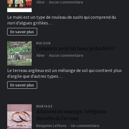
sur
Aline
Aucun commentaire
Maki
sushi
Le maki est un type de rouleau de sushi qui comprend du
vous
nori d’algues grillées…
connaissez?
En savoir plus
MAISON
Comment avoir un beau jardin fertil?
sur
Aline
Aucun commentaire
Comment
avoir
Le terreau argileux est un mélange de sol qui contient plus
un
d’argile que d’autres types…
beau
jardin
En savoir plus
fertil?
MARIAGE
Alliances de mariage : l’élégance
discrète de l’or rose
sur
Benjamin Lefevre
Un commentaire