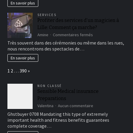
:
En savoir plus
les
5
SERVICES
Nettoyage
Profiter des services d’un magicien à
extérieur
Lille: Comment ça marche?
les
plus
sur
Amine
Commentaires fermés
avant-
Profiter
Très souvent dans des cérémonies ou même dans les rues,
gardistes
des
nous rencontrons des spectacles de…
de
services
Libourne
d’un
En savoir plus
magicien
à
Page:
Next
1
2
…
390
»
Lille:
Comment
ça
NON CLASSÉ
marche?
Sensible Medical insurance
Preparations
sur
Valentina
Aucun commentaire
Sensible
Ghstbuyer 0708 Mandating this type of extremely
Medical
important health and fitness benefits guarantees
insurance
complete coverage…
Preparations