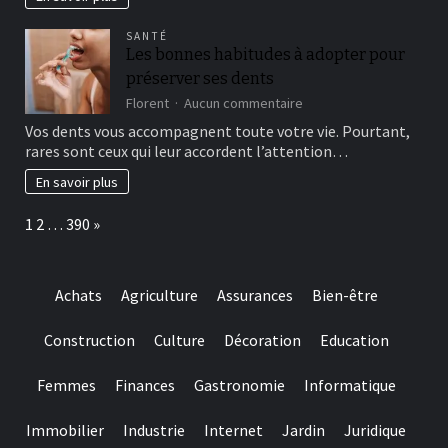
more
the
winning
attempts
SANTÉ
choice
Les bonnes habitudes à adopter pour
and
préserver ses dents
they
are
sur
Florent
Aucun commentaire
designed
Les
Vos dents vous accompagnent toute votre vie. Pourtant,
for
bonnes
rares sont ceux qui leur accordent l’attention…
really
habitudes
baccarat
à
En savoir plus
real
adopter
time
pour
Page:
Next
1
2
…
390
»
gambling
préserver
games
ses
we
dents
have
Achats
Agriculture
Assurances
Bien-être
needed
Construction
Culture
Décoration
Education
Femmes
Finances
Gastronomie
Informatique
Immobilier
Industrie
Internet
Jardin
Juridique