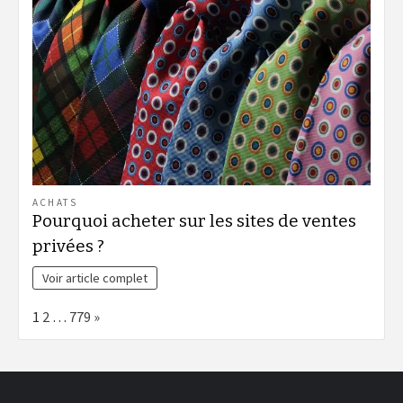
ACHATS
Pourquoi acheter sur les sites de ventes
privées ?
Voir article complet
Page:
Next
1
2
…
779
»