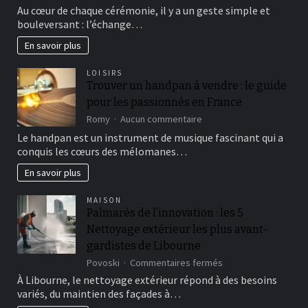
Alliances
Au cœur de chaque cérémonie, il y a un geste simple et
de
bouleversant : l’échange…
mariage
:
En savoir plus
l’élégance
discrète
LOISIRS
de
Trouver un handpan à vendre : le guide
l’or
pour les passionnés en France
rose
sur
Romy
Aucun commentaire
Trouver
Le handpan est un instrument de musique fascinant qui a
un
conquis les cœurs des mélomanes…
handpan
à
En savoir plus
vendre
:
MAISON
le
Palmarès de l’innovation : les 5
guide
Nettoyage extérieur les plus avant-
pour
les
gardistes de Libourne
passionnés
sur
Povoski
Commentaires fermés
en
Palmarès
France
À Libourne, le nettoyage extérieur répond à des besoins
de
variés, du maintien des façades à…
l’innovation