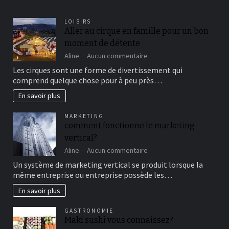
LOISIRS
Aller au cirque en famille pour un bon
moment de détente
sur
Aline
Aucun commentaire
Aller
Les cirques sont une forme de divertissement qui
au
comprend quelque chose pour à peu près…
cirque
en
En savoir plus
famille
pour
MARKETING
un
comment fonctionne le marketing
bon
vertical?
moment
de
sur
Aline
Aucun commentaire
détente
comment
Un système de marketing vertical se produit lorsque la
fonctionne
même entreprise ou entreprise possède les…
le
marketing
En savoir plus
vertical?
GASTRONOMIE
Maki sushi vous connaissez?