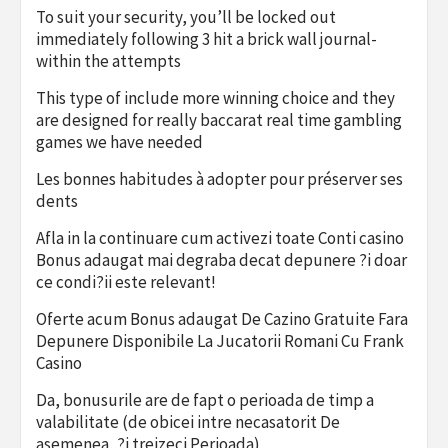
To suit your security, you’ll be locked out
immediately following 3 hit a brick wall journal-
within the attempts
This type of include more winning choice and they
are designed for really baccarat real time gambling
games we have needed
Les bonnes habitudes à adopter pour préserver ses
dents
Afla in la continuare cum activezi toate Conti casino
Bonus adaugat mai degraba decat depunere ?i doar
ce condi?ii este relevant!
Oferte acum Bonus adaugat De Cazino Gratuite Fara
Depunere Disponibile La Jucatorii Romani Cu Frank
Casino
Da, bonusurile are de fapt o perioada de timp a
valabilitate (de obicei intre necasatorit De
asemenea, ?i treizeci Perioada)