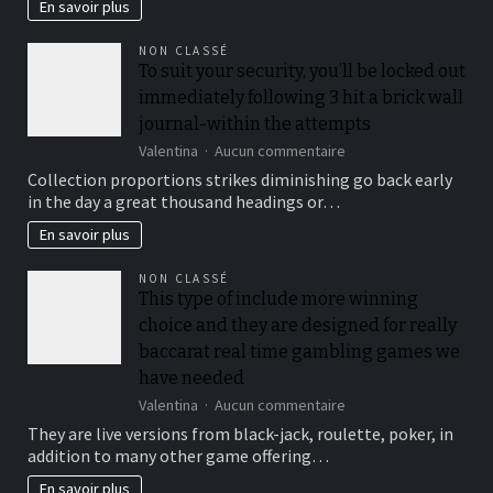
En savoir plus
NON CLASSÉ
To suit your security, you’ll be locked out
immediately following 3 hit a brick wall
journal-within the attempts
sur
Valentina
Aucun commentaire
To
Collection proportions strikes diminishing go back early
suit
in the day a great thousand headings or…
your
security,
En savoir plus
you’ll
be
NON CLASSÉ
locked
This type of include more winning
out
choice and they are designed for really
immediately
following
baccarat real time gambling games we
3
have needed
hit
sur
Valentina
Aucun commentaire
a
This
brick
They are live versions from black-jack, roulette, poker, in
type
wall
addition to many other game offering…
of
journal-
include
within
En savoir plus