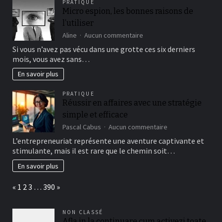
PRATIQUE
hogy
Micro espion, les bonnes raisons de
megnőjön
l’utiliser
a
nyerési
sur
Aline
Aucun commentaire
esélyed
Micro
Si vous n’avez pas vécu dans une grotte ces six derniers
ma
espion,
mois, vous avez sans…
les
bonnes
En savoir plus
raisons
de
PRATIQUE
l’utiliser
Réussir en affaires avec une stratégie
simple et efficace
sur
Pascal Cabus
Aucun commentaire
Réussir
L’entrepreneuriat représente une aventure captivante et
en
stimulante, mais il est rare que le chemin soit…
affaires
avec
En savoir plus
une
stratégie
Page:
Previous
Next
«
1
2
3
…
390
»
simple
et
efficace
NON CLASSÉ
Afla in la continuare cum activezi toate