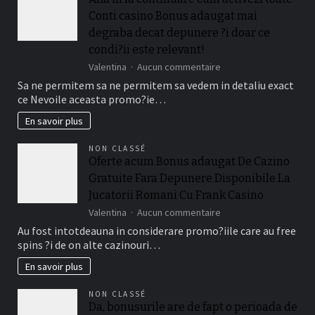
Conti casino Bonus adaugat mai
degraba decat depunere ?i doar ce
condi?ii este relevant!
sur
Valentina
Aucun commentaire
Afla
Sa ne permitem sa ne permitem sa vedem in detaliu exact
in
ce Nevoile aceasta promo?ie…
la
continuare
En savoir plus
cum
activezi
NON CLASSÉ
toate
Oferte acum Bonus adaugat De Cazino
Conti
Gratuite Fara Depunere Disponibile La
casino
Bonus
Jucatorii Romani Cu Frank Casino
adaugat
sur
Valentina
Aucun commentaire
mai
Oferte
Au fost intotdeauna in considerare promo?iile care au free
degraba
acum
decat
spins ?i de on alte cazinouri…
Bonus
depunere
adaugat
En savoir plus
?
De
i
Cazino
doar
NON CLASSÉ
Gratuite
ce
Da, bonusurile are de fapt o perioada de
Fara