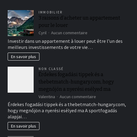
IMMOBILIER
3 raisons d’acheter un appartement
pour le louer
sur
Cyril
Aucun commentaire
3
Investir dans un appartement à louer peut être l’un des
raisons
meilleurs investissements de votre vie…
d’acheter
un
En savoir plus
appartement
pour
NON CLASSÉ
le
Érdekes fogadási tippek és a
louer
thebetmatch-hungary.com, hogy
megnőjön a nyerési esélyed ma
sur
Valentina
Aucun commentaire
Érdekes
Érdekes fogadási tippek és a thebetmatch-hungary.com,
fogadási
hogy megnőjön a nyerési esélyed ma A sportfogadás
tippek
alapjai…
és
a
En savoir plus
thebetmatch-
hungary.com,