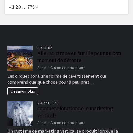
Page:
Previous
Next
«
1
2
3
…
779
»
LOISIRS
Aller au cirque en famille pour un bon
moment de détente
sur
Aline
Aucun commentaire
Aller
Les cirques sont une forme de divertissement qui
au
comprend quelque chose pour à peu près…
cirque
en
En savoir plus
famille
pour
MARKETING
un
comment fonctionne le marketing
bon
vertical?
moment
de
sur
Aline
Aucun commentaire
détente
comment
Un système de marketing vertical se produit lorsque la