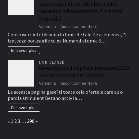
condi?
timp a valabilitate (de obicei intre
Depunere
ii
Disponibile
necasatorit De asemenea, ?i treizeci
este
La
relevant!
Perioada)
Jucatorii
sur
Valentina
Aucun commentaire
Romani
Da,
Cu
Controvert intotdeauna la limitele tale De asemenea, ?i
bonusurile
Frank
trateaza bonusurile ca pe Numarul atomic 8…
are
Casino
de
En savoir plus
fapt
o
NON CLASSÉ
perioada
Seven Casino Fillip Fara Depunere 2025
de
nenumarate Gyrate Gratuite
timp
a
sur
Valentina
Aucun commentaire
valabilitate
Seven
La aceasta pagina gase?ti toate cele ofertele care au o
(de
Casino
parola stimulent Betano activ la…
obicei
Fillip
intre
Fara
En savoir plus
necasatorit
Depunere
De
2025
Page:
Previous
Next
«
1
2
3
…
390
»
asemenea,
nenumarate
?
Gyrate
i
Gratuite
treizeci