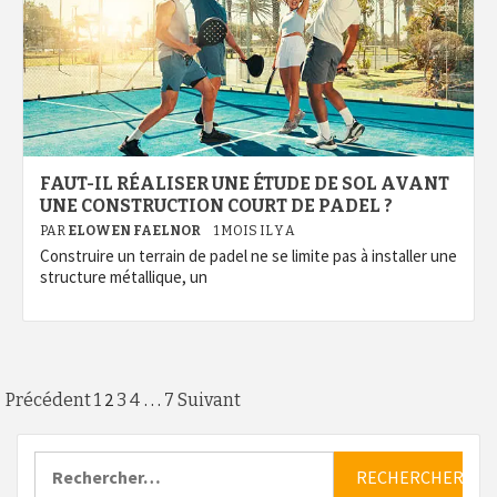
FAUT-IL RÉALISER UNE ÉTUDE DE SOL AVANT
UNE CONSTRUCTION COURT DE PADEL ?
PAR
ELOWEN FAELNOR
1 MOIS IL Y A
Construire un terrain de padel ne se limite pas à installer une
structure métallique, un
Pagination
2
…
Précédent
1
3
4
7
Suivant
des
Rechercher :
publications