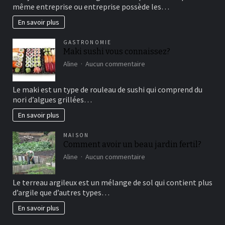
fonctionne
même entreprise ou entreprise possède les…
le
marketing
En savoir plus
vertical?
GASTRONOMIE
Maki sushi vous connaissez?
sur
Aline
Aucun commentaire
Maki
sushi
Le maki est un type de rouleau de sushi qui comprend du
vous
nori d’algues grillées…
connaissez?
En savoir plus
MAISON
Comment avoir un beau jardin fertil?
sur
Aline
Aucun commentaire
Comment
avoir
Le terreau argileux est un mélange de sol qui contient plus
un
d’argile que d’autres types…
beau
jardin
En savoir plus
fertil?