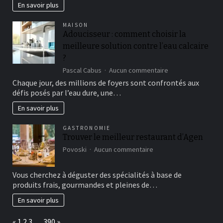
stanislav-
En savoir plus
oko-
30-
MAISON
07
Adoucisseur : comment choisir la
meilleure solution contre l’eau calcaire
?
sur
Pascal Cabus
Aucun commentaire
Adoucisseur
Chaque jour, des millions de foyers sont confrontés aux
:
défis posés par l’eau dure, une…
comment
choisir
En savoir plus
la
meilleure
GASTRONOMIE
solution
Trouver le meilleur restaurant d’Agen
contre
sur
Povoski
Aucun commentaire
l’eau
Trouver
calcaire
le
?
Vous cherchez à déguster des spécialités à base de
meilleur
produits frais, gourmandes et pleines de…
restaurant
d’Agen
En savoir plus
Page:
Previous
Next
«
1
2
3
…
390
»