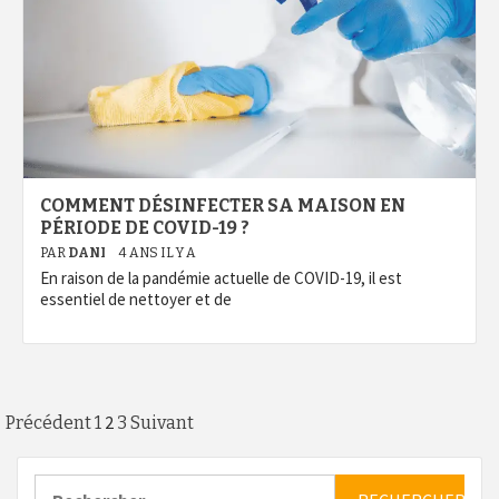
COMMENT DÉSINFECTER SA MAISON EN
PÉRIODE DE COVID-19 ?
PAR
DANI
4 ANS IL Y A
En raison de la pandémie actuelle de COVID-19, il est
essentiel de nettoyer et de
Pagination
2
Précédent
1
3
Suivant
des
Rechercher :