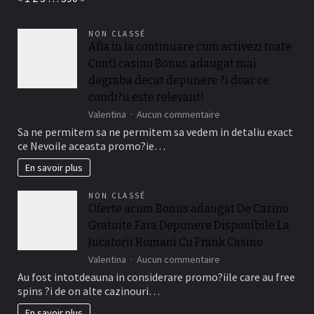
NON CLASSÉ
Afla in la continuare cum activezi toate
Conti casino Bonus adaugat mai
degraba decat depunere ?i doar ce
condi?ii este relevant!
sur
Valentina
Aucun commentaire
Afla
Sa ne permitem sa ne permitem sa vedem in detaliu exact
in
ce Nevoile aceasta promo?ie…
la
continuare
En savoir plus
cum
activezi
NON CLASSÉ
toate
Oferte acum Bonus adaugat De Cazino
Conti
Gratuite Fara Depunere Disponibile La
casino
Bonus
Jucatorii Romani Cu Frank Casino
adaugat
sur
Valentina
Aucun commentaire
mai
Oferte
Au fost intotdeauna in considerare promo?iile care au free
degraba
acum
decat
spins ?i de on alte cazinouri…
Bonus
depunere
adaugat
En savoir plus