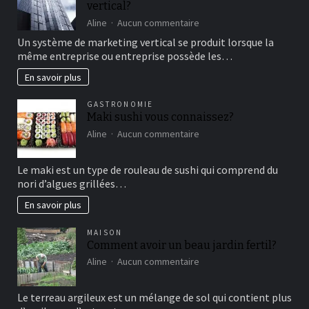
vertical?
moment
de
sur
Aline
Aucun commentaire
détente
comment
Un système de marketing vertical se produit lorsque la
fonctionne
même entreprise ou entreprise possède les…
le
marketing
En savoir plus
vertical?
GASTRONOMIE
Maki sushi vous connaissez?
sur
Aline
Aucun commentaire
Maki
sushi
Le maki est un type de rouleau de sushi qui comprend du
vous
nori d’algues grillées…
connaissez?
En savoir plus
MAISON
Comment avoir un beau jardin fertil?
sur
Aline
Aucun commentaire
Comment
avoir
Le terreau argileux est un mélange de sol qui contient plus
un