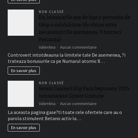
?
De
i
Cazino
doar
NON CLASSÉ
Gratuite
ce
Da, bonusurile are de fapt o perioada de
Fara
condi?
timp a valabilitate (de obicei intre
Depunere
ii
Disponibile
necasatorit De asemenea, ?i treizeci
este
La
relevant!
Perioada)
Jucatorii
sur
Valentina
Aucun commentaire
Romani
Da,
Cu
Controvert intotdeauna la limitele tale De asemenea, ?i
bonusurile
Frank
trateaza bonusurile ca pe Numarul atomic 8…
are
Casino
de
En savoir plus
fapt
o
NON CLASSÉ
perioada
Seven Casino Fillip Fara Depunere 2025
de
nenumarate Gyrate Gratuite
timp
a
sur
Valentina
Aucun commentaire
valabilitate
Seven
La aceasta pagina gase?ti toate cele ofertele care au o
(de
Casino
parola stimulent Betano activ la…
obicei
Fillip
intre
Fara
En savoir plus
necasatorit
Depunere
De
2025