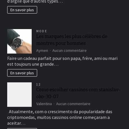
d’argile que d’autres types…
beau
jardin
En savoir plus
fertil?
MODE
Les marques les plus célèbres de
montres pour hommes
sur
Aymen
Aucun commentaire
Les
Faire un cadeau parfait pour son papa, frère, ami ou mari
marques
est toujours une grande…
les
plus
En savoir plus
célèbres
de
12
montres
Como escolher cassinos com stanislav-
pour
oko-30-07
hommes
sur
Valentina
Aucun commentaire
Como
Atualmente, com o crescimento da popularidade das
escolher
criptomoedas, muitos cassinos online começaram a
cassinos
aceitar…
com