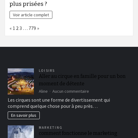
plus prisées ?
Voir article complet
Page:
Previous
Next
«
1
2
3
…
779
»
LOISIRS
Aller au cirque en famille pour un bon
moment de détente
sur
Aline
Aucun commentaire
Aller
Les cirques sont une forme de divertissement qui
au
comprend quelque chose pour à peu près…
cirque
en
En savoir plus
famille
pour
MARKETING
un
comment fonctionne le marketing
bon