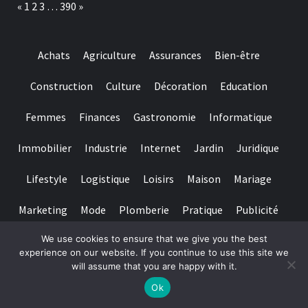
Page:
Previous
Next
«
1
2
3
…
390
»
asemenea,
nenumarate
?
Gyrate
i
Gratuite
treizeci
Achats
Agriculture
Assurances
Bien-être
Perioada)
Construction
Culture
Décoration
Education
Femmes
Finances
Gastronomie
Informatique
Immobilier
Industrie
Internet
Jardin
Juridique
Lifestyle
Logistique
Loisirs
Maison
Mariage
Marketing
Mode
Plomberie
Pratique
Publicité
We use cookies to ensure that we give you the best
Santé
Services
Sport
Textile
Tourisme
experience on our website. If you continue to use this site we
will assume that you are happy with it.
Copyright © All rights reserved.
|
Magazine 7
par AF themes
Ok