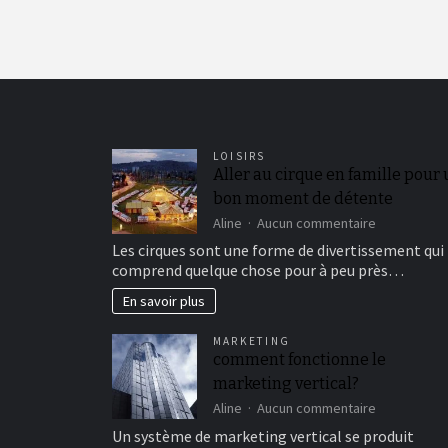
LOISIRS
Aller au cirque en famille pour
bon moment de détente
sur
Aline
Aucun commentaire
Aller
Les cirques sont une forme de divertissement qui
au
comprend quelque chose pour à peu près…
cirque
en
En savoir plus
famille
pour
MARKETING
un
comment fonctionne le
bon
marketing vertical?
moment
de
sur
Aline
Aucun commentaire
détente
comment
Un système de marketing vertical se produit
fonctionne