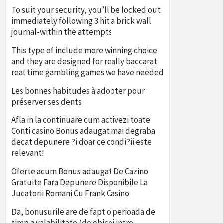
To suit your security, you’ll be locked out
immediately following 3 hit a brick wall
journal-within the attempts
This type of include more winning choice
and they are designed for really baccarat
real time gambling games we have needed
Les bonnes habitudes à adopter pour
préserver ses dents
Afla in la continuare cum activezi toate
Conti casino Bonus adaugat mai degraba
decat depunere ?i doar ce condi?ii este
relevant!
Oferte acum Bonus adaugat De Cazino
Gratuite Fara Depunere Disponibile La
Jucatorii Romani Cu Frank Casino
Da, bonusurile are de fapt o perioada de
timp a valabilitate (de obicei intre