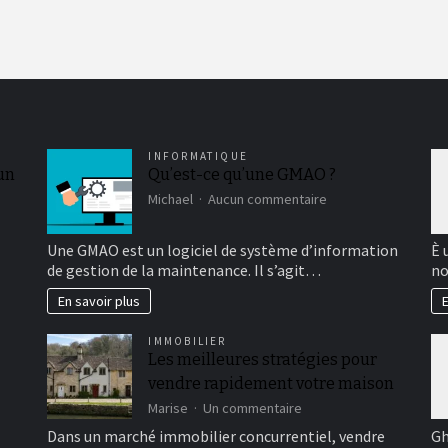
INFORMATIQUE
 un
Qu’est-ce qu’une GMAO ?
sur
Michael
Aucun commentaire
Qu’est-
ce
Une GMAO est un logiciel de système d’information
È 
qu’une
de gestion de la maintenance. Il s’agit…
no
GMAO
?
En savoir plus
E
IMMOBILIER
Les meilleures stratégies pour
vendre rapidement votre maison
sur
Marise
Un commentaire
Les
Dans un marché immobilier concurrentiel, vendre
Gh
meilleures