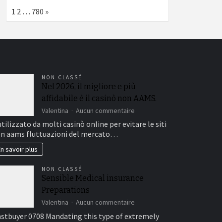
Page:
Next
1
2
…
780
»
NON CLASSÉ
Nel 2026, il migliore e più
affidabile è il casinò non AAMS.
sur
Valentina
Aucun commentaire
Nel
utilizzato da molti casinò online per evitare le siti
2026,
n aams fluttuazioni del mercato…
il
migliore
n savoir plus
e
più
NON CLASSÉ
affidabile
Sensible Medical insurance
è
Preparations
il
casinò
sur
Valentina
Aucun commentaire
non
Sensible
stbuyer 0708 Mandating this type of extremely
AAMS.
Medical