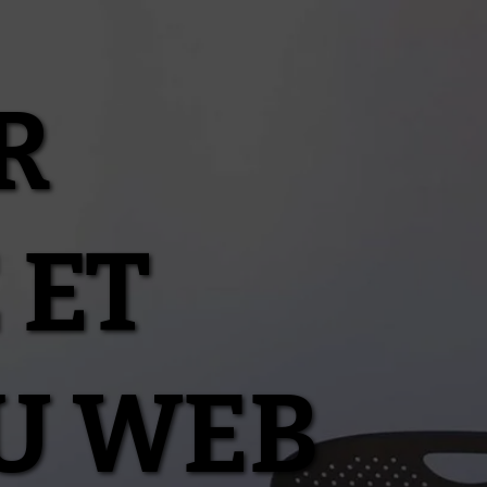
R
 ET
U WEB