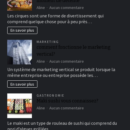
moment de détente
sur
Aline
Aucun commentaire
Aller
Les cirques sont une forme de divertissement qui
au
comprend quelque chose pour à peu près…
cirque
en
En savoir plus
famille
pour
MARKETING
un
comment fonctionne le marketing
bon
vertical?
moment
de
sur
Aline
Aucun commentaire
détente
comment
Un système de marketing vertical se produit lorsque la
fonctionne
même entreprise ou entreprise possède les…
le
marketing
En savoir plus
vertical?
GASTRONOMIE
Maki sushi vous connaissez?
sur
Aline
Aucun commentaire
Maki
sushi
Le maki est un type de rouleau de sushi qui comprend du
vous
nori d’algues grillées…
connaissez?