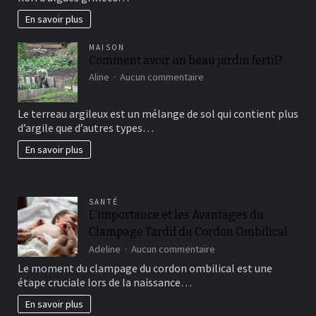
En savoir plus
MAISON
Comment avoir un beau jardin fertil?
sur
Aline
Aucun commentaire
Comment
avoir
Le terreau argileux est un mélange de sol qui contient plus
un
d’argile que d’autres types…
beau
jardin
En savoir plus
fertil?
SANTÉ
L’importance et les Avantages du
Clampage Tardif du Cordon Ombilical
sur
Adeline
Aucun commentaire
L’importance
Le moment du clampage du cordon ombilical est une
et
étape cruciale lors de la naissance…
les
Avantages
En savoir plus
du