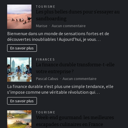
Clampage
TOURISME
Tardif
Les plus belles dunes pour s’essayer au
du
sandboarding
Cordon
Ombilical
sur
Marise
Aucun commentaire
Les
Bienvenue dans un monde de sensations fortes et de
plus
découvertes inoubliables ! Aujourd’hui, je vous…
belles
dunes
En savoir plus
pour
s’essayer
FINANCES
au
La finance durable transforme-t-elle
sandboarding
votre entreprise ?
sur
Pascal Cabus
Aucun commentaire
La
La finance durable n’est plus une simple tendance, elle
finance
s’impose comme une véritable révolution qui…
durable
transforme-
En savoir plus
t-
elle
TOURISME
votre
Week-end gourmand: les meilleures
entreprise
escapades culinaires en France
?