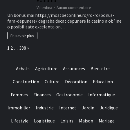
Romania
sur
Valentina
Aucun commentaire
Ofertele
Un bonus mai https://mostbetonline.ro/ro-ro/bonus-
din
fara-depunere/ degraba decat depunere la casino a ob?ine
cauza
o posibilitate excelenta on…
Fillip
in
En savoir plus
locul
depunere
Page:
Next
1
2
…
388
»
sunt
unele
dintre
Tipuri
Achats
Agriculture
Assurances
Bien-être
mai
cautate
in
Construction
Culture
Décoration
Education
la
randul
Femmes
Finances
Gastronomie
Informatique
jucatorilor
Out
of
Immobilier
Industrie
Internet
Jardin
Juridique
Romania
Lifestyle
Logistique
Loisirs
Maison
Mariage