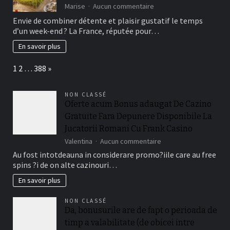
sur
Marise
Aucun commentaire
Week-
Envie de combiner détente et plaisir gustatif le temps
end
d’un week-end ? La France, réputée pour…
gourmand:
les
En savoir plus
meilleures
escapades
Page:
Next
1
2
…
388
»
culinaires
en
France
NON CLASSÉ
Oferte acum Bonus adaugat De Cazino
Gratuite Fara Depunere Disponibile La
Jucatorii Romani Cu Frank Casino
sur
Valentina
Aucun commentaire
Oferte
Au fost intotdeauna in considerare promo?iile care au free
acum
spins ?i de on alte cazinouri…
Bonus
adaugat
En savoir plus
De
Cazino
NON CLASSÉ
Gratuite
Da, bonusurile are de fapt o perioada de
Fara
timp a valabilitate (de obicei intre
Depunere