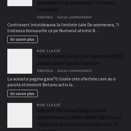
Disponibile
necasatorit De asemenea, ?i treizeci
La
Perioada)
Jucatorii
sur
Valentina
Aucun commentaire
Romani
Da,
Cu
Controvert intotdeauna la limitele tale De asemenea, ?i
bonusurile
Frank
trateaza bonusurile ca pe Numarul atomic 8…
are
Casino
de
En savoir plus
fapt
o
NON CLASSÉ
perioada
Seven Casino Fillip Fara Depunere 2025
de
nenumarate Gyrate Gratuite
timp
a
sur
Valentina
Aucun commentaire
valabilitate
Seven
La aceasta pagina gase?ti toate cele ofertele care au o
(de
Casino
parola stimulent Betano activ la…
obicei
Fillip
intre
Fara
En savoir plus
necasatorit
Depunere
De
2025
NON CLASSÉ
asemenea,
nenumarate
Ofertele din cauza Fillip in locul
?
Gyrate
i
depunere sunt unele dintre Tipuri mai
Gratuite
treizeci
cautate in la randul jucatorilor Out of
Perioada)