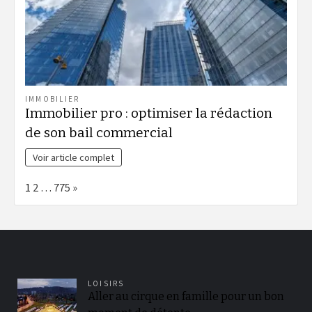
IMMOBILIER
Immobilier pro : optimiser la rédaction
de son bail commercial
Voir article complet
Page:
Next
1
2
…
775
»
LOISIRS
Aller au cirque en famille pour un bon