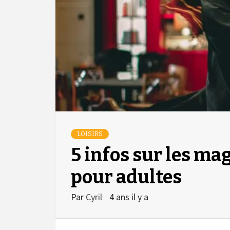
LOISIRS
5 infos sur les ma
pour adultes
Par
Cyril
4 ans il y a