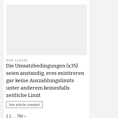
NON CLASSÉ
Die Umsatzbedingungen (x35)
seien anstandig, eres existireren
gar keine Auszahlungslimits
unter anderem keinesfalls
zeitliche Limit
Voir article complet
Page:
Next
1
2
…
780
»