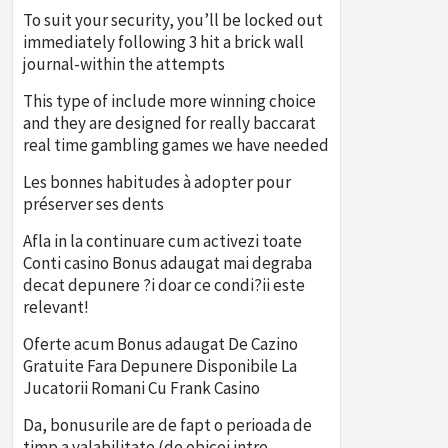
To suit your security, you’ll be locked out
immediately following 3 hit a brick wall
journal-within the attempts
This type of include more winning choice
and they are designed for really baccarat
real time gambling games we have needed
Les bonnes habitudes à adopter pour
préserver ses dents
Afla in la continuare cum activezi toate
Conti casino Bonus adaugat mai degraba
decat depunere ?i doar ce condi?ii este
relevant!
Oferte acum Bonus adaugat De Cazino
Gratuite Fara Depunere Disponibile La
Jucatorii Romani Cu Frank Casino
Da, bonusurile are de fapt o perioada de
timp a valabilitate (de obicei intre