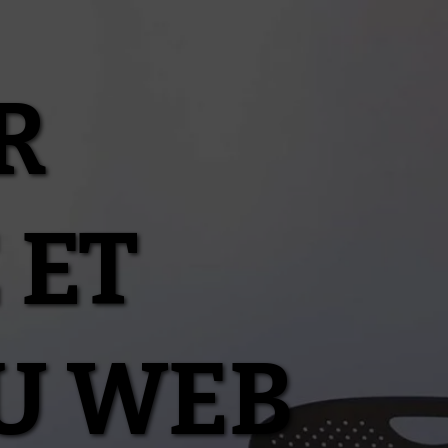
R
 ET
U WEB