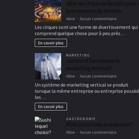
Aller au cirque en famille pour
bon moment de détente
sur
Aline
Aucun commentaire
Aller
Les cirques sont une forme de divertissement qui
au
comprend quelque chose pour à peu près…
cirque
en
En savoir plus
famille
pour
MARKETING
un
comment fonctionne le
bon
marketing vertical?
moment
de
sur
Aline
Aucun commentaire
détente
comment
Un système de marketing vertical se produit
fonctionne
lorsque la même entreprise ou entreprise possèd
le
les…
marketing
vertical?
En savoir plus
GASTRONOMIE
Maki sushi vous connaissez?
sur
Aline
Aucun commentaire
Maki