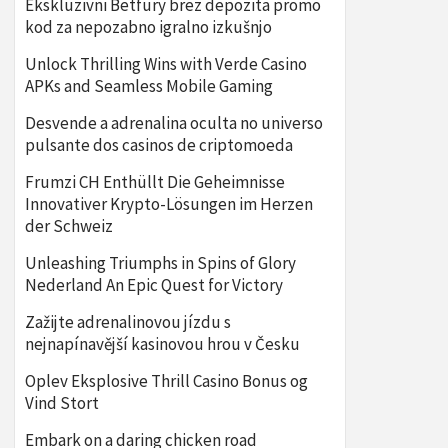
Ekskluzivni Betfury brez depozita promo
kod za nepozabno igralno izkušnjo
Unlock Thrilling Wins with Verde Casino
APKs and Seamless Mobile Gaming
Desvende a adrenalina oculta no universo
pulsante dos casinos de criptomoeda
Frumzi CH Enthüllt Die Geheimnisse
Innovativer Krypto-Lösungen im Herzen
der Schweiz
Unleashing Triumphs in Spins of Glory
Nederland An Epic Quest for Victory
Zažijte adrenalinovou jízdu s
nejnapínavější kasinovou hrou v Česku
Oplev Eksplosive Thrill Casino Bonus og
Vind Stort
Embark on a daring chicken road