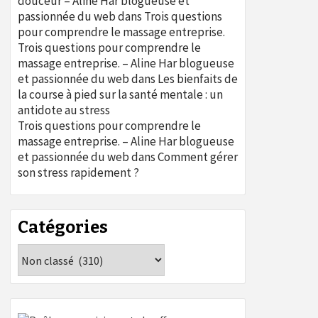
douceur – Aline Har blogueuse et
passionnée du web
dans
Trois questions
pour comprendre le massage entreprise.
Trois questions pour comprendre le
massage entreprise. – Aline Har blogueuse
et passionnée du web
dans
Les bienfaits de
la course à pied sur la santé mentale : un
antidote au stress
Trois questions pour comprendre le
massage entreprise. – Aline Har blogueuse
et passionnée du web
dans
Comment gérer
son stress rapidement ?
Catégories
Catégories