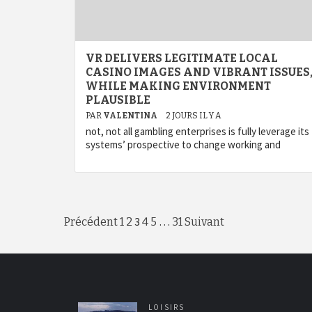
VR DELIVERS LEGITIMATE LOCAL
CASINO IMAGES AND VIBRANT ISSUES
WHILE MAKING ENVIRONMENT
PLAUSIBLE
PAR
VALENTINA
2 JOURS IL Y A
not, not all gambling enterprises is fully leverage its
systems’ prospective to change working and
Pagination
3
…
Précédent
1
2
4
5
31
Suivant
des
publications
LOISIRS