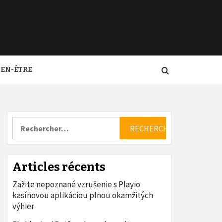
IEN-ÊTRE
Rechercher :
Articles récents
Zažite nepoznané vzrušenie s Playio
kasínovou aplikáciou plnou okamžitých
výhier