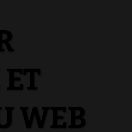
R
 ET
U WEB