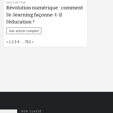
EDUCATION
Révolution numérique : comment
l’e-learning façonne-t-il
l’éducation ?
Voir article complet
Page:
Previous
Next
«
1
2
3
4
…
762
»
NON CLASSÉ