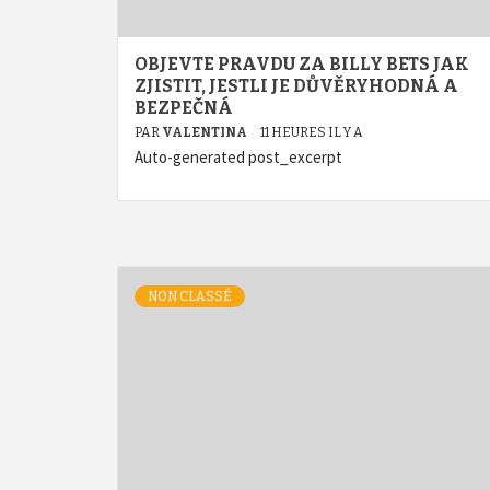
OBJEVTE PRAVDU ZA BILLY BETS JAK
ZJISTIT, JESTLI JE DŮVĚRYHODNÁ A
BEZPEČNÁ
PAR
VALENTINA
11 HEURES IL Y A
Auto-generated post_excerpt
NON CLASSÉ