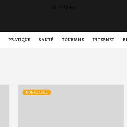
AL-HAR.FR
PRATIQUE
SANTÉ
TOURISME
INTERNET
B
NON CLASSÉ