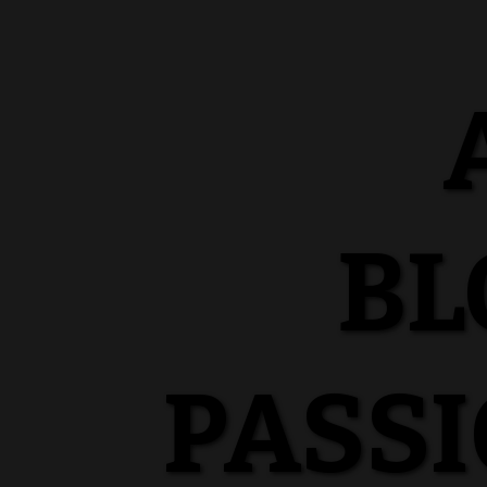
Aller
au
contenu
BL
PASS