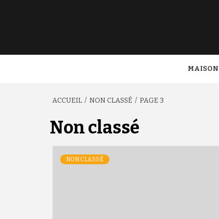
MAISON
ACCUEIL
NON CLASSÉ
PAGE 3
Non classé
NON CLASSÉ