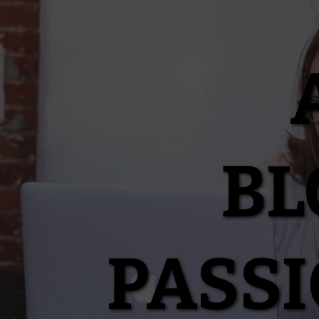
Aller
au
contenu
BL
PASS