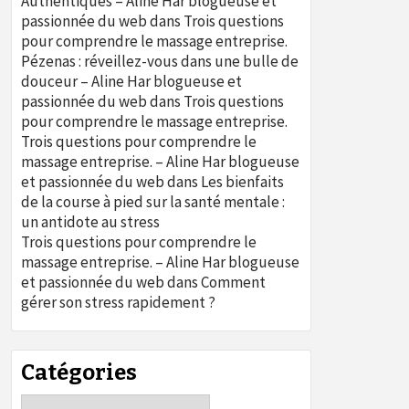
Authentiques – Aline Har blogueuse et
passionnée du web
dans
Trois questions
pour comprendre le massage entreprise.
Pézenas : réveillez-vous dans une bulle de
douceur – Aline Har blogueuse et
passionnée du web
dans
Trois questions
pour comprendre le massage entreprise.
Trois questions pour comprendre le
massage entreprise. – Aline Har blogueuse
et passionnée du web
dans
Les bienfaits
de la course à pied sur la santé mentale :
un antidote au stress
Trois questions pour comprendre le
massage entreprise. – Aline Har blogueuse
et passionnée du web
dans
Comment
gérer son stress rapidement ?
Catégories
Catégories