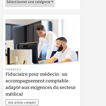
FINANCES
Fiduciaire pour médecin : un
accompagnement comptable
adapté aux exigences du secteur
médical
Voir article complet