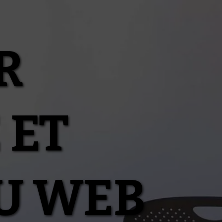
R
 ET
U WEB