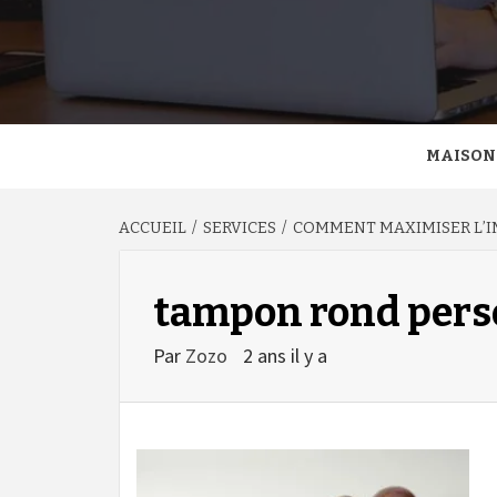
MAISON
ACCUEIL
SERVICES
COMMENT MAXIMISER L’I
tampon rond pers
Par
Zozo
2 ans il y a