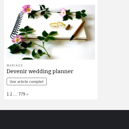
MARIAGE
Devenir wedding planner
Voir article complet
Page:
Next
1
2
…
779
»