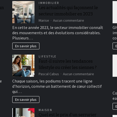
IMMOBILIER
 un
Les actualités qui façonnent le
secteur immobilier en 2023
sur
Marise
Aucun commentaire
Les
En cette année 2023, le secteur immobilier connaît
Gh
actualités
des mouvements et des évolutions considérables.
im
qui
Plusieurs…
co
façonnent
le
En savoir plus
E
secteur
immobilier
LIFESTYLE
en
Faut-il suivre les tendances
2023
lifestyle ou créer les siennes ?
sur
Pascal Cabus
Aucun commentaire
Faut-
e
Chaque saison, les podiums tracent une ligne
il
d’horizon, comme un battement de cœur collectif
suivre
qui…
les
Co
tendances
ea
En savoir plus
lifestyle
E
ou
MAISON
créer
Quel est le prix d’un serrurier
les