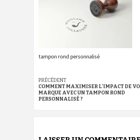
tampon rond personnalisé
Navigation
PRÉCÉDENT
COMMENT MAXIMISER L’IMPACT DE V
d’article
MARQUE AVEC UN TAMPON ROND
PERSONNALISÉ ?