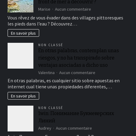
front de mer à découvrir ?
sur
Marise
Aucun commentaire
Quels
Vous rêvez de vous évader dans des villages pittoresques
sont
les pieds dans l’eau ? Découvrez…
les
plus
En savoir plus
beaux
villages
NON CLASSÉ
en
En otras palabras, contemplan unas
front
riesgos, y no ha transpirado sobre
de
mer
ventajas asociadas a dicho uso
à
sur
Valentina
Aucun commentaire
découvrir
En
?
En otras palabras, es cualquier sitio sobre apuestas en
otras
internet cual tiene unas propiedades diferentes,…
palabras,
contemplan
En savoir plus
unas
riesgos,
NON CLASSÉ
y
1win: Понимание Букмекерских
no
Линий
ha
transpirado
sur
Audrey
Aucun commentaire
sobre
1win: