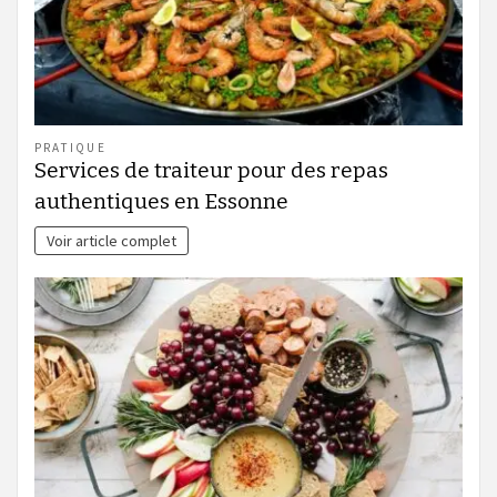
PRATIQUE
Services de traiteur pour des repas
authentiques en Essonne
Voir article complet