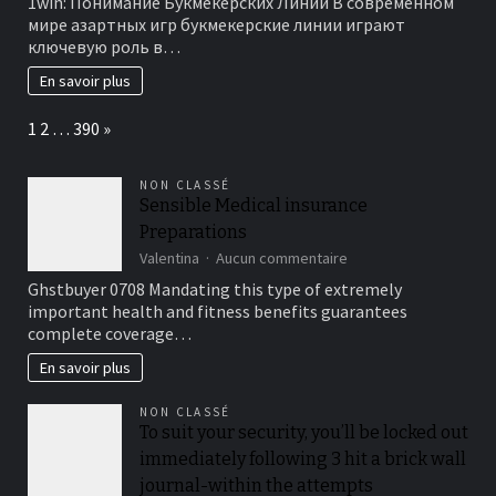
1win: Понимание Букмекерских Линий В современном
ventajas
Понимание
мире азартных игр букмекерские линии играют
asociadas
Букмекерских
ключевую роль в…
a
Линий
dicho
En savoir plus
uso
Page:
Next
1
2
…
390
»
NON CLASSÉ
Sensible Medical insurance
Preparations
sur
Valentina
Aucun commentaire
Sensible
Ghstbuyer 0708 Mandating this type of extremely
Medical
important health and fitness benefits guarantees
insurance
complete coverage…
Preparations
En savoir plus
NON CLASSÉ
To suit your security, you’ll be locked out
immediately following 3 hit a brick wall
journal-within the attempts