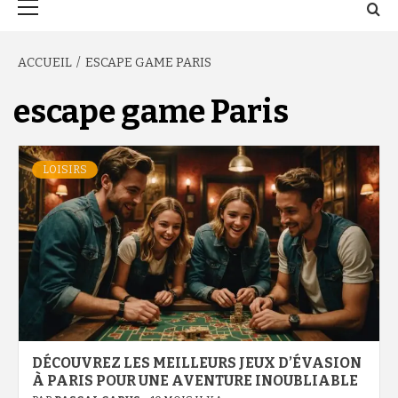
principal
ACCUEIL
ESCAPE GAME PARIS
escape game Paris
LOISIRS
DÉCOUVREZ LES MEILLEURS JEUX D’ÉVASION
À PARIS POUR UNE AVENTURE INOUBLIABLE